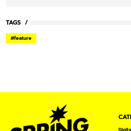
TAGS
#
feature
CAT
Digit