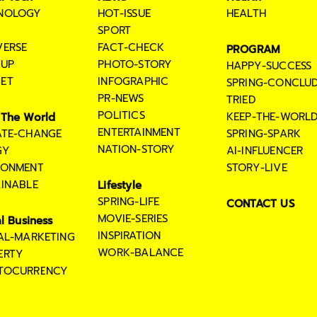
NOLOGY
HOT-ISSUE
HEALTH
SPORT
VERSE
FACT-CHECK
PROGRAM
TUP
PHOTO-STORY
HAPPY-SUCCESS
ET
INFOGRAPHIC
SPRING-CONCLU
PR-NEWS
TRIED
POLITICS
KEEP-THE-WORL
The World
ENTERTAINMENT
ATE-CHANGE
SPRING-SPARK
NATION-STORY
GY
AI-INFLUENCER
RONMENT
STORY-LIVE
AINABLE
Lifestyle
SPRING-LIFE
CONTACT US
MOVIE-SERIES
al Business
INSPIRATION
TAL-MARKETING
WORK-BALANCE
ERTY
TOCURRENCY