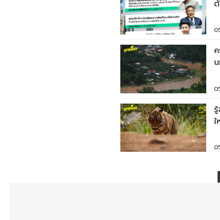
ต
0
ค
น
ค
0
รู
ใ
จ
0