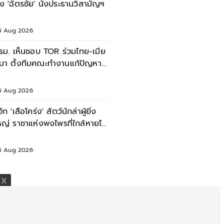
ั้ง 'ฉัตรชัย' นั่งประธานวิสามัญฯ
5 Aug 2026
รม. เห็นชอบ TOR ร่วมไทย-เมีย
มา ตั้งทีมคณะทำงานแก้ปัญหา
ุณภาพน้ำข้ามพรมแดน
5 Aug 2026
้จัก 'เสือโคร่ง' สัตว์นักล่าผู้ยิ่ง
หญ่ ราชาแห่งพงไพรที่ใกล้หายไป
ากโลก
5 Aug 2026