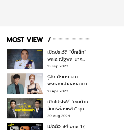
MOST VIEW
เปิดประวัติ "บิ๊กเล็ก"
พล.อ.ณัฐพล นาค
พาณิชย์ จากเลขาฯ
13 Sep 2023
สมช.-เลขาฯ
รู้จัก คังดงวอน
รมว.กลาโหม
พระเอกเจ้าของฉายา
สมบัติแห่งชาติ หลังมี
18 Apr 2023
ข่าว โรเซ่ BLACKPINK
เปิดโปรไฟล์ "เขยบ้าน
จันทร์ส่องหล้า" กุม
บังเหียนธุรกิจตระกูล
20 Aug 2024
"ชินวัตร"
เปิดตัว iPhone 17,