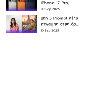
iPhone 17 Pro,
iPhone 17 Air สเปค
09 Sep 2025
ราคา น่าซื้อไหม?
แจก 3 Prompt สร้าง
ภาพสนุกๆ ง่ายๆ ด้วย
Nano Banana ใน
10 Sep 2025
Gemini