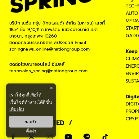
TECH
AUTO
META
บริษัท เนชั่น กรุ๊ป (ไทยแลนด์) จำกัด (มหาชน)
เลขที่
STAR
1854 ชั้น 9,10,11 ถ.เทพรัตน แขวงบางนาใต้ เขต
GADG
บางนา, กรุงเทพฯ 10260
ติดต่อกองบรรณาธิการ สปริงนิวส์
Email:
springnews_online@nationgroup.com
Keep 
CLIM
ติดต่อโฆษณาออนไลน์
อีเมลล์
ENER
teamsales_spring@nationgroup.com
ENVI
SUST
×
เราใช้คุกกี้เพื่อให้
Digit
เว็บไซต์ทำงานได้ดีขึ้น
DIGI
เพิ่มเติม
PROP
CRYP
STAY CONNECTED
ยอมรับ
ตั้งค่า