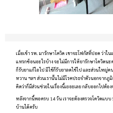
เมื่อเข้า รพ. มารักษาโควิด เขาจะโฟกัสที่ปอด ว่าใ
แทรกซ้อนอะไรบ้าง จะไม่มีการให้ยารักษาโควิดนะค
ก็รับยาแก้ไอไป มีไข้ก็รับยาลดไข้ไป และส่วนใหญ่ค
หวาน ฯลฯ ส่วนเรานั้นไม่มีโรคประจำตัวนอกจากภูม
คิดว่าก็มีส่วนช่วยในเรื่องนี้เยอะเลย กลับออกไปต้อ
หลังจากนี้พอครบ 14 วัน เราจะต้องตรวจโควิดแบบ Swa
บ้านได้ครับ