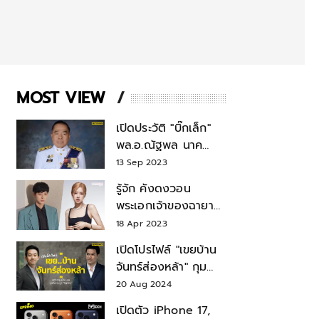
MOST VIEW
เปิดประวัติ "บิ๊กเล็ก"
พล.อ.ณัฐพล นาค
พาณิชย์ จากเลขาฯ
13 Sep 2023
สมช.-เลขาฯ
รู้จัก คังดงวอน
รมว.กลาโหม
พระเอกเจ้าของฉายา
สมบัติแห่งชาติ หลังมี
18 Apr 2023
ข่าว โรเซ่ BLACKPINK
เปิดโปรไฟล์ "เขยบ้าน
จันทร์ส่องหล้า" กุม
บังเหียนธุรกิจตระกูล
20 Aug 2024
"ชินวัตร"
เปิดตัว iPhone 17,