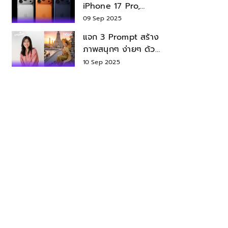
iPhone 17 Pro,
iPhone 17 Air สเปค
09 Sep 2025
ราคา น่าซื้อไหม?
แจก 3 Prompt สร้าง
ภาพสนุกๆ ง่ายๆ ด้วย
Nano Banana ใน
10 Sep 2025
Gemini