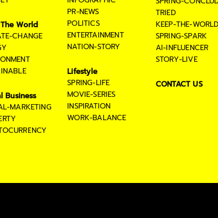
SPRING-CONCLU
PR-NEWS
TRIED
POLITICS
KEEP-THE-WORL
The World
ENTERTAINMENT
ATE-CHANGE
SPRING-SPARK
NATION-STORY
GY
AI-INFLUENCER
RONMENT
STORY-LIVE
AINABLE
Lifestyle
SPRING-LIFE
CONTACT US
MOVIE-SERIES
al Business
INSPIRATION
TAL-MARKETING
WORK-BALANCE
ERTY
TOCURRENCY