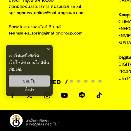
บางนา, กรุงเทพฯ 10260
ติดต่อกองบรรณาธิการ สปริงนิวส์
Email:
springnews_online@nationgroup.com
Keep 
CLIM
ติดต่อโฆษณาออนไลน์
อีเมลล์
ENER
teamsales_spring@nationgroup.com
ENVI
SUST
×
เราใช้คุกกี้เพื่อให้
Digit
เว็บไซต์ทำงานได้ดีขึ้น
DIGI
เพิ่มเติม
PROP
CRYP
STAY CONNECTED
ยอมรับ
ตั้งค่า