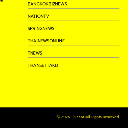
DE
BANGKOKBIZNEWS
D
NATIONTV
SPRINGNEWS
THAINEWSONLINE
TNEWS
THANSETTAKIJ
Ⓒ 2026 -
SPRiNG
All Rights Reserved.