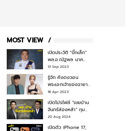
MOST VIEW
เปิดประวัติ "บิ๊กเล็ก"
พล.อ.ณัฐพล นาค
พาณิชย์ จากเลขาฯ
13 Sep 2023
สมช.-เลขาฯ
รู้จัก คังดงวอน
รมว.กลาโหม
พระเอกเจ้าของฉายา
สมบัติแห่งชาติ หลังมี
18 Apr 2023
ข่าว โรเซ่ BLACKPINK
เปิดโปรไฟล์ "เขยบ้าน
จันทร์ส่องหล้า" กุม
บังเหียนธุรกิจตระกูล
20 Aug 2024
"ชินวัตร"
เปิดตัว iPhone 17,