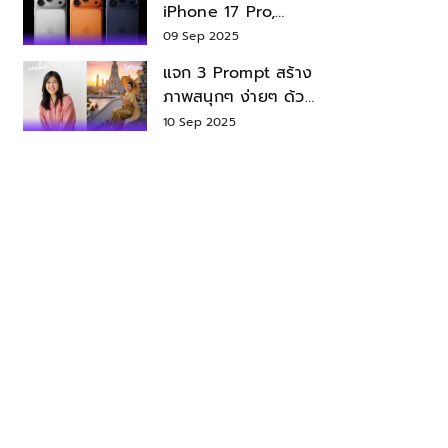
iPhone 17 Pro,
iPhone 17 Air สเปค
09 Sep 2025
ราคา น่าซื้อไหม?
แจก 3 Prompt สร้าง
ภาพสนุกๆ ง่ายๆ ด้วย
Nano Banana ใน
10 Sep 2025
Gemini