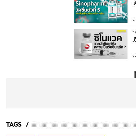
เ
2
“
เ
2
TAGS