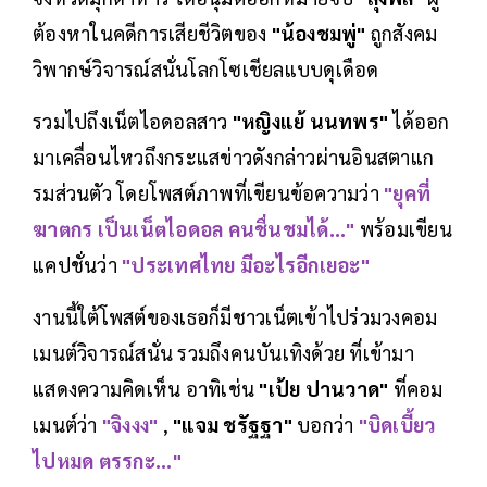
ต้องหาในคดีการเสียชีวิตของ
"น้องชมพู่"
ถูกสังคม
วิพากษ์วิจารณ์สนั่นโลกโซเชียลแบบดุเดือด
รวมไปถึงเน็ตไอดอลสาว
"หญิงแย้ นนทพร"
ได้ออก
มาเคลื่อนไหวถึงกระแสข่าวดังกล่าวผ่านอินสตาแก
รมส่วนตัว โดยโพสต์ภาพที่เขียนข้อความว่า
"ยุคที่
ฆาตกร เป็นเน็ตไอดอล คนชื่นชมได้..."
พร้อมเขียน
แคปชั่นว่า
"ประเทศไทย มีอะไรอีกเยอะ"
งานนี้ใต้โพสต์ของเธอก็มีชาวเน็ตเข้าไปร่วมวงคอม
เมนต์วิจารณ์สนั่น รวมถึงคนบันเทิงด้วย ที่เข้ามา
แสดงความคิดเห็น อาทิเช่น
"เป้ย ปานวาด"
ที่คอม
เมนต์ว่า
"จิงงง"
,
"แจม ชรัฐฐา"
บอกว่า
"บิดเบี้ยว
ไปหมด ตรรกะ..."