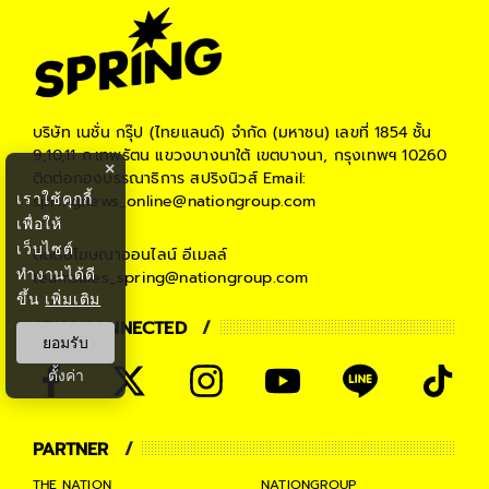
บริษัท เนชั่น กรุ๊ป (ไทยแลนด์) จำกัด (มหาชน)
เลขที่ 1854 ชั้น
9,10,11 ถ.เทพรัตน แขวงบางนาใต้ เขตบางนา, กรุงเทพฯ 10260
×
ติดต่อกองบรรณาธิการ สปริงนิวส์
Email:
เราใช้คุกกี้
springnews_online@nationgroup.com
เพื่อให้
เว็บไซต์
ติดต่อโฆษณาออนไลน์
อีเมลล์
ทำงานได้ดี
teamsales_spring@nationgroup.com
ขึ้น
เพิ่มเติม
STAY CONNECTED
ยอมรับ
ตั้งค่า
PARTNER
THE NATION
NATIONGROUP