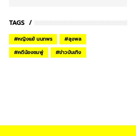
TAGS
#
หญิงแย้ นนทพร
#
ลุงพล
#
คดีน้องชมพู่
#
ข่าวบันเทิง