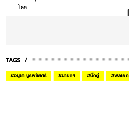
โดส
TAGS
#
อนุชา บูรพชัยศรี
#
นายกฯ
#
บิ๊กตู่
#
พลเอก 