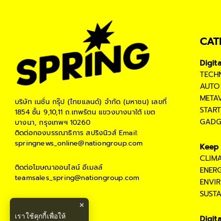
CAT
Digit
TECH
AUTO
META
บริษัท เนชั่น กรุ๊ป (ไทยแลนด์) จำกัด (มหาชน)
เลขที่
STAR
1854 ชั้น 9,10,11 ถ.เทพรัตน แขวงบางนาใต้ เขต
GADG
บางนา, กรุงเทพฯ 10260
ติดต่อกองบรรณาธิการ สปริงนิวส์
Email:
springnews_online@nationgroup.com
Keep 
CLIM
ติดต่อโฆษณาออนไลน์
อีเมลล์
ENER
teamsales_spring@nationgroup.com
ENVI
SUST
×
เราใช้คุกกี้เพื่อให้
Digit