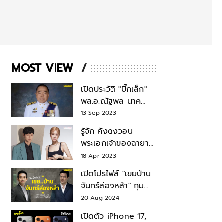
MOST VIEW
เปิดประวัติ "บิ๊กเล็ก"
พล.อ.ณัฐพล นาค
พาณิชย์ จากเลขาฯ
13 Sep 2023
สมช.-เลขาฯ
รู้จัก คังดงวอน
รมว.กลาโหม
พระเอกเจ้าของฉายา
สมบัติแห่งชาติ หลังมี
18 Apr 2023
ข่าว โรเซ่ BLACKPINK
เปิดโปรไฟล์ "เขยบ้าน
จันทร์ส่องหล้า" กุม
บังเหียนธุรกิจตระกูล
20 Aug 2024
"ชินวัตร"
เปิดตัว iPhone 17,