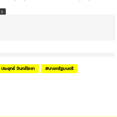
ประยุทธ์ จันทร์โอชา
#
นายกรัฐมนตรี