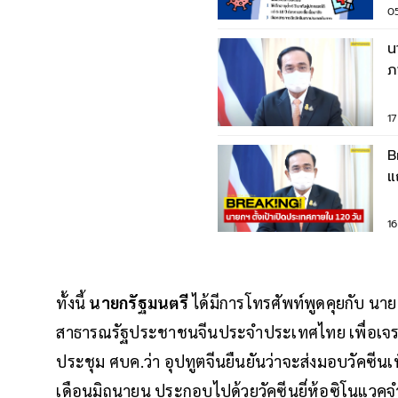
0
น
ภ
เ
17
B
แ
ไ
16
ทั้งนี้
นายกรัฐมนตรี
ได้มีการโทรศัพท์พูดคุยกับ นา
สาธารณรัฐประชาชนจีนประจำประเทศไทย เพื่อเจรจาซื้อ
ประชุม ศบค.ว่า อุปทูตจีนยืนยันว่าจะส่งมอบวัคซีนเพิ
เดือนมิถุนายน ประกอบไปด้วยวัคซีนยี่ห้อซิโนแว