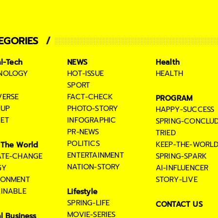
EGORIES
al-Tech
NEWS
Health
NOLOGY
HOT-ISSUE
HEALTH
SPORT
VERSE
FACT-CHECK
PROGRAM
TUP
PHOTO-STORY
HAPPY-SUCCESS
ET
INFOGRAPHIC
SPRING-CONCLU
PR-NEWS
TRIED
POLITICS
KEEP-THE-WORL
The World
ENTERTAINMENT
ATE-CHANGE
SPRING-SPARK
NATION-STORY
GY
AI-INFLUENCER
RONMENT
STORY-LIVE
AINABLE
Lifestyle
SPRING-LIFE
CONTACT US
MOVIE-SERIES
al Business