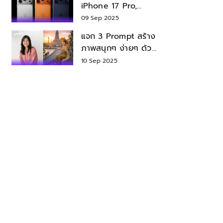
iPhone 17 Pro,
iPhone 17 Air สเปค
09 Sep 2025
ราคา น่าซื้อไหม?
แจก 3 Prompt สร้าง
ภาพสนุกๆ ง่ายๆ ด้วย
Nano Banana ใน
10 Sep 2025
Gemini