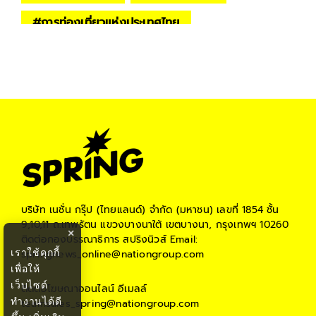
#
การท่องเที่ยวแห่งประเทศไทย
#
กระทรวงการท่องเที่ยวและกีฬา
#
ท่องเที่ยวไทย
#
เปิดประเทศ
#
ข่าวเศรษฐกิจ
#
เศรษฐกิจไทย
#
เศรษฐกิจไทย ปี2564
#
โควิด–19 กระทบธุรกิจ
#
ธุรกิจยุคโควิด
บริษัท เนชั่น กรุ๊ป (ไทยแลนด์) จำกัด (มหาชน)
เลขที่ 1854 ชั้น
9,10,11 ถ.เทพรัตน แขวงบางนาใต้ เขตบางนา, กรุงเทพฯ 10260
×
ติดต่อกองบรรณาธิการ สปริงนิวส์
Email:
เราใช้คุกกี้
springnews_online@nationgroup.com
เพื่อให้
เว็บไซต์
ติดต่อโฆษณาออนไลน์
อีเมลล์
ทำงานได้ดี
teamsales_spring@nationgroup.com