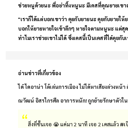
ช่วยหนูด้วยนะ พี่อย่าทิ้งหนูนะ มีเคสที่คุณยาย
"เราก็ได้แต่บอกเขาว่า คุยกับยายนะ คุยกับยายให้
บอกให้ยายหายใจเข้าลึกๆ หายใจตามหนูนะ แต่สุดท้าย
ทำไมเราช่วยเขาไม่ได้ ซึ่งเคสนี้เป็นเคสที่ได๋คุยก
อ่านข่าวที่เกี่ยวข้อง
ได๋ ไดอาน่า โต้เล่นการเมือง ไม่ได้หาเสียงล่วงหน้า 
ณวัฒน์ อิสรไกรศีล อาการหนัก! ถูกย้ายรักษาตัว
สิ่งที่ชั้นเจอ 😭 แค่มา 2 นาที เจอ 2 เคสแล้ว
#เป