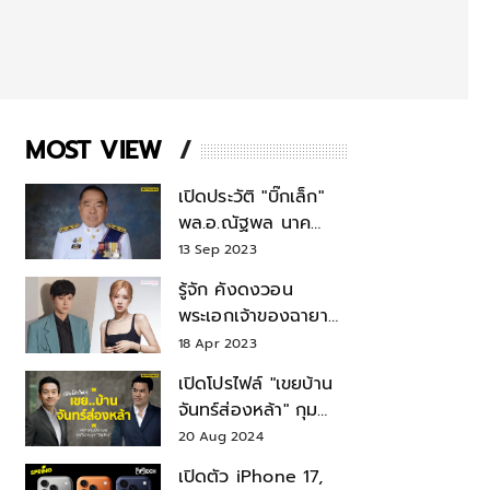
MOST VIEW
เปิดประวัติ "บิ๊กเล็ก"
พล.อ.ณัฐพล นาค
พาณิชย์ จากเลขาฯ
13 Sep 2023
สมช.-เลขาฯ
รู้จัก คังดงวอน
รมว.กลาโหม
พระเอกเจ้าของฉายา
สมบัติแห่งชาติ หลังมี
18 Apr 2023
ข่าว โรเซ่ BLACKPINK
เปิดโปรไฟล์ "เขยบ้าน
จันทร์ส่องหล้า" กุม
บังเหียนธุรกิจตระกูล
20 Aug 2024
"ชินวัตร"
เปิดตัว iPhone 17,