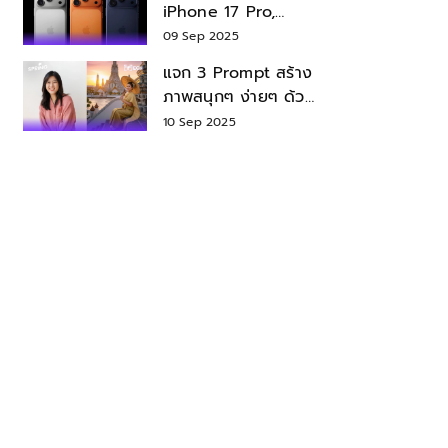
iPhone 17 Pro,
iPhone 17 Air สเปค
09 Sep 2025
ราคา น่าซื้อไหม?
แจก 3 Prompt สร้าง
ภาพสนุกๆ ง่ายๆ ด้วย
Nano Banana ใน
10 Sep 2025
Gemini