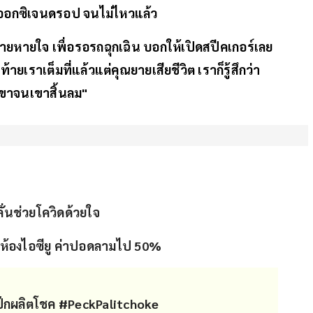
เขาออกซิเจนดรอป จนไม่ไหวแล้ว
ยายหายใจ เพื่อรอรถฉุกเฉิน บอกให้เปิดสปีคเกอร์เลย
เราเต็มที่แล้วแต่คุณยายเสียชีวิต เราก็รู้สึกว่า
ับเขาจนเขาสิ้นลม"
ลั่นช่วยโควิดด้วยใจ
ในห้องไอซียู ค่าปอดลามไป 50%
๊กผลิตโชค
#PeckPalitchoke