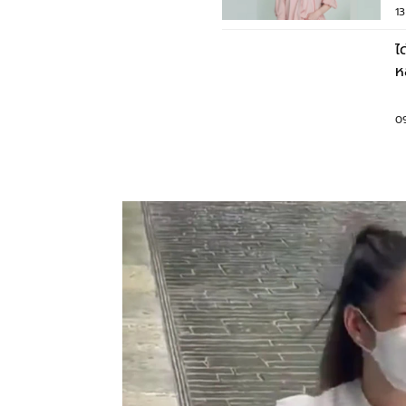
1
ไ
ห
ชั
0