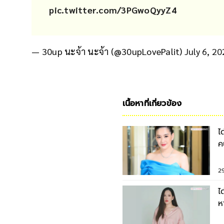
pic.twitter.com/3PGwoQyyZ4
— 30up นะจ้า นะจ้า (@30upLovePalit)
July 6, 2
เนื้อหาที่เกี่ยวข้อง
ไ
ค
ค
2
ไ
ห
ด