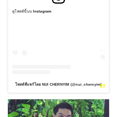
ดูโพสต์นี้บน Instagram
โพสต์ที่แชร์โดย NUI CHERNYIM (@nui_chernyim)