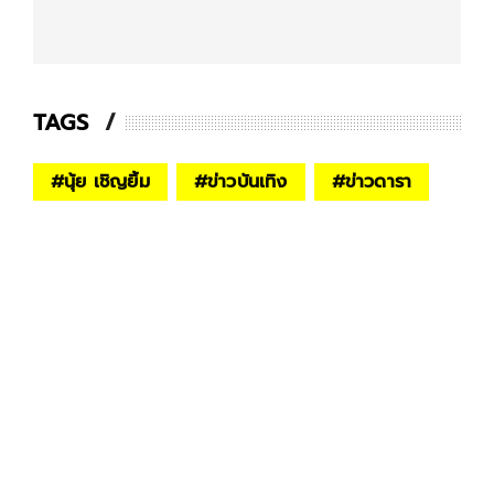
TAGS
#
นุ้ย เชิญยิ้ม
#
ข่าวบันเทิง
#
ข่าวดารา