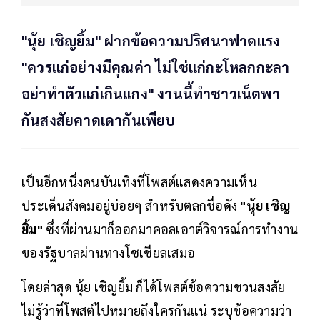
"นุ้ย เชิญยิ้ม" ฝากข้อความปริศนาฟาดแรง
"ควรแก่อย่างมีคุณค่า ไม่ใช่แก่กะโหลกกะลา
อย่าทำตัวแก่เกินแกง" งานนี้ทำชาวเน็ตพา
กันสงสัยคาดเดากันเพียบ
เป็นอีกหนึ่งคนบันเทิงที่โพสต์แสดงความเห็น
ประเด็นสังคมอยู่บ่อยๆ สำหรับตลกชื่อดัง
"นุ้ย เชิญ
ยิ้ม"
ซึ่งที่ผ่านมาก็ออกมาคอลเอาต์วิจารณ์การทำงาน
ของรัฐบาลผ่านทางโซเชียลเสมอ
โดยล่าสุด นุ้ย เชิญยิ้ม ก็ได้โพสต์ข้อความชวนสงสัย
ไม่รู้ว่าที่โพสต์ไปหมายถึงใครกันแน่ ระบุข้อความว่า