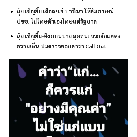
นุ้ย เชิญยิ้ม เดือด! เอ๋ ปารีณา ให้สัมภาษณ์
ปชช. ไม่โทษตัวเองโทษแต่รัฐบาล
นุ้ย เชิญยิ้ม-คิง ก่อนบ่าย สุดทน! จวกยับแสดง
ความเห็น ปมตรวจสอบดารา Call Out