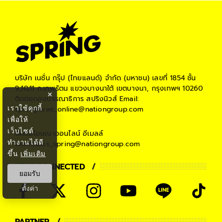
บริษัท เนชั่น กรุ๊ป (ไทยแลนด์) จำกัด (มหาชน)
เลขที่ 1854 ชั้น
9,10,11 ถ.เทพรัตน แขวงบางนาใต้ เขตบางนา, กรุงเทพฯ 10260
×
ติดต่อกองบรรณาธิการ สปริงนิวส์
Email:
เราใช้คุกกี้
springnews_online@nationgroup.com
เพื่อให้
เว็บไซต์
ติดต่อโฆษณาออนไลน์
อีเมลล์
ทำงานได้ดี
teamsales_spring@nationgroup.com
ขึ้น
เพิ่มเติม
STAY CONNECTED
ยอมรับ
ตั้งค่า