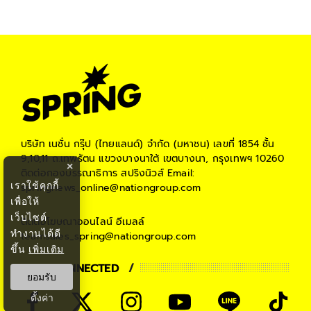
บริษัท เนชั่น กรุ๊ป (ไทยแลนด์) จำกัด (มหาชน)
เลขที่ 1854 ชั้น
9,10,11 ถ.เทพรัตน แขวงบางนาใต้ เขตบางนา, กรุงเทพฯ 10260
×
ติดต่อกองบรรณาธิการ สปริงนิวส์
Email:
เราใช้คุกกี้
springnews_online@nationgroup.com
เพื่อให้
เว็บไซต์
ติดต่อโฆษณาออนไลน์
อีเมลล์
ทำงานได้ดี
teamsales_spring@nationgroup.com
ขึ้น
เพิ่มเติม
STAY CONNECTED
ยอมรับ
ตั้งค่า