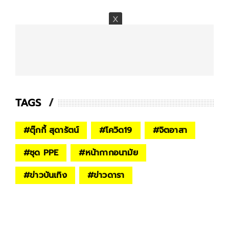
TAGS
#
ตุ๊กกี้ สุดารัตน์
#
โควิด19
#
จิตอาสา
#
ชุด PPE
#
หน้ากากอนามัย
#
ข่าวบันเทิง
#
ข่าวดารา