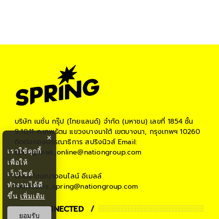
บริษัท เนชั่น กรุ๊ป (ไทยแลนด์) จำกัด (มหาชน)
เลขที่ 1854 ชั้น
9,10,11 ถ.เทพรัตน แขวงบางนาใต้ เขตบางนา, กรุงเทพฯ 10260
×
ติดต่อกองบรรณาธิการ สปริงนิวส์
Email:
เราใช้คุกกี้
springnews_online@nationgroup.com
เพื่อให้
เว็บไซต์
ติดต่อโฆษณาออนไลน์
อีเมลล์
ทำงานได้ดี
teamsales_spring@nationgroup.com
ขึ้น
เพิ่มเติม
STAY CONNECTED
ยอมรับ