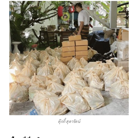
ตุ๊กกี้ สุดารัตน์