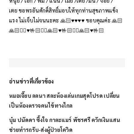
หนุ่ย / เอก / พิม / แนน / เมย์ /เตย /มิ้น / จอย /
เตย ขอพรอันศักดิ์สิทธิ์มอบให้ทุกท่านสุขภาพแข็ง
แรง ไม่เจ็บไม่จนนะคะ 🙏🏻♥️♥️♥️♥️ ขอบคุณค่ะ 🙏🏻
🙏🏻✌🏻♥️🤟🏻✌🏻🙏🏻♥️🤟🏻✌🏻🙏🏻♥️🤟🏻
อ่านข่าวที่เกี่ยวข้อง
หมอเจี๊ยบ ลลนา สละห้องเล่นเกมสุดโปรด เปลี่ยน
เป็นห้องตรวจคนไข้ทางไกล
บุ๋ม ปนัดดา ซึ้งใจ กาละแมร์ พัชรศรี ควักเงินแสน
ช่วยทำรถรับ-ส่งผู้ป่วยโควิด