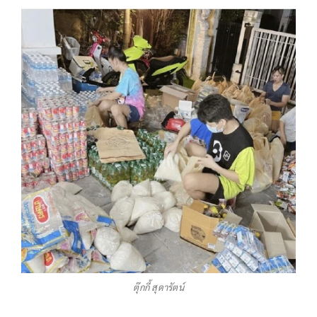
ตุ๊กกี้ สุดารัตน์