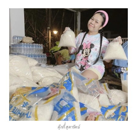
ตุ๊กกี้่ สุดารัตน์