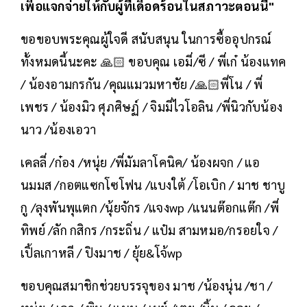
เพื่อแจกจ่ายให้กับผู้ที่เดือดร้อนในสภาวะตอนนี้"
ขอขอบพระคุณผู้ใจดี สนับสนุน ในการซื้ออุปกรณ์
ทั้งหมดนี้นะคะ 🙏🏻 ขอบคุณ เอมี่/ซี / พี่เก๋ น้องแทค
/ น้องอามกรกัน /คุณแมวมหาชัย /🙏🏻พี่โน / พี่
เพชร / น้องมิว ศุภศิษฏ์ / จิมมี่ไวโอลิน /พี่นิวกับน้อง
นาว /น้องเอวา
เคลลี่ /ก๋อง /หนุ่ย /พี่มัมลาโคนิค/ น้องผจก / แอ
นมมส /กอตแซกโซโฟน /แบงใต้ /โอเบิก / มาช ชาบู
กู /ลุงพันพุแตก /นุ้ยจักร /แจงwp /แนนต๊อกแต๊ก /พี่
ทิพย์ /ลัก กสิกร /กระถิ่น / แป๋ม สามหมอ/กรอยใจ /
เปิ้ลเกาหลี / ปิงมาช / ยุ้ย&โจ้wp
ขอบคุณสมาชิกช่วยบรรจุของ มาช /น้องนุ่น /ชา /