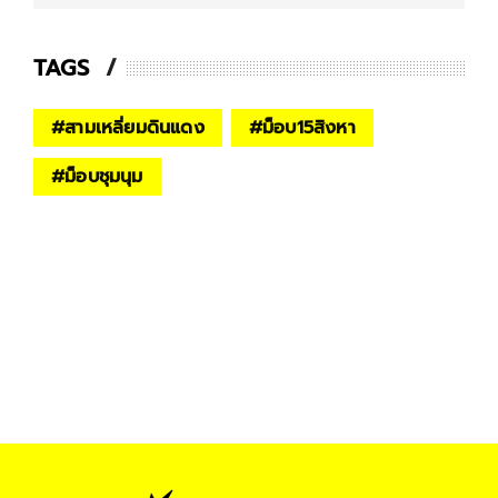
TAGS
#
สามเหลี่ยมดินแดง
#
ม็อบ15สิงหา
#
ม็อบชุมนุม