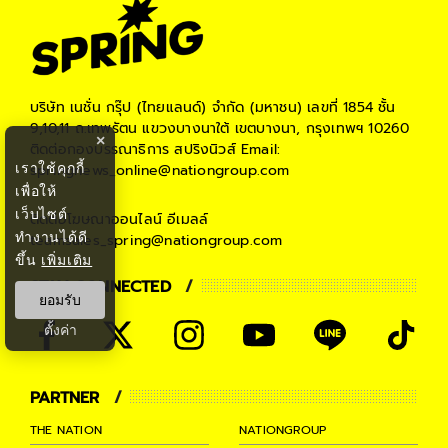
บริษัท เนชั่น กรุ๊ป (ไทยแลนด์) จำกัด (มหาชน)
เลขที่ 1854 ชั้น
9,10,11 ถ.เทพรัตน แขวงบางนาใต้ เขตบางนา, กรุงเทพฯ 10260
×
ติดต่อกองบรรณาธิการ สปริงนิวส์
Email:
เราใช้คุกกี้
springnews_online@nationgroup.com
เพื่อให้
เว็บไซต์
ติดต่อโฆษณาออนไลน์
อีเมลล์
ทำงานได้ดี
teamsales_spring@nationgroup.com
ขึ้น
เพิ่มเติม
STAY CONNECTED
ยอมรับ
ตั้งค่า
PARTNER
THE NATION
NATIONGROUP