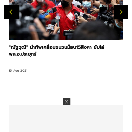
"ณัฐวุฒิ" นำทัพเคลื่อนขบวนม็อบ15สิงหา ขับไล่
พล.อ.ประยุทธ์
15 Aug 2021