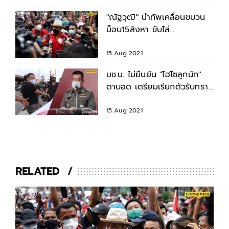
"ณัฐวุฒิ" นำทัพเคลื่อนขบวน
ม็อบ15สิงหา ขับไล่
พล.อ.ประยุทธ์
15 Aug 2021
บช.น. ไม่ยืนยัน "ไฮโซลูกนัท"
ตาบอด เตรียมเรียกตัวรับทราบ
ข้อหา
15 Aug 2021
RELATED