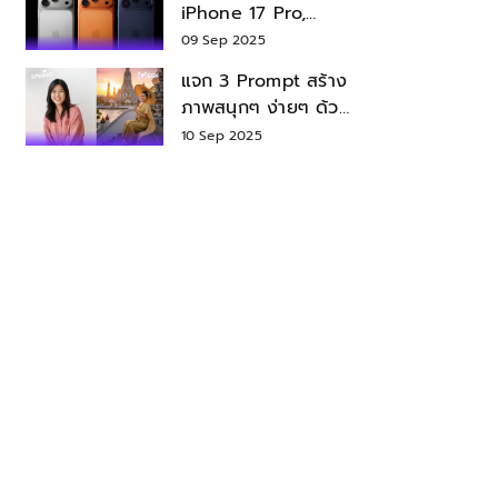
iPhone 17 Pro,
iPhone 17 Air สเปค
09 Sep 2025
ราคา น่าซื้อไหม?
แจก 3 Prompt สร้าง
ภาพสนุกๆ ง่ายๆ ด้วย
Nano Banana ใน
10 Sep 2025
Gemini