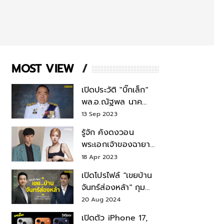
MOST VIEW
เปิดประวัติ "บิ๊กเล็ก"
พล.อ.ณัฐพล นาค
พาณิชย์ จากเลขาฯ
13 Sep 2023
สมช.-เลขาฯ
รู้จัก คังดงวอน
รมว.กลาโหม
พระเอกเจ้าของฉายา
สมบัติแห่งชาติ หลังมี
18 Apr 2023
ข่าว โรเซ่ BLACKPINK
เปิดโปรไฟล์ "เขยบ้าน
จันทร์ส่องหล้า" กุม
บังเหียนธุรกิจตระกูล
20 Aug 2024
"ชินวัตร"
เปิดตัว iPhone 17,