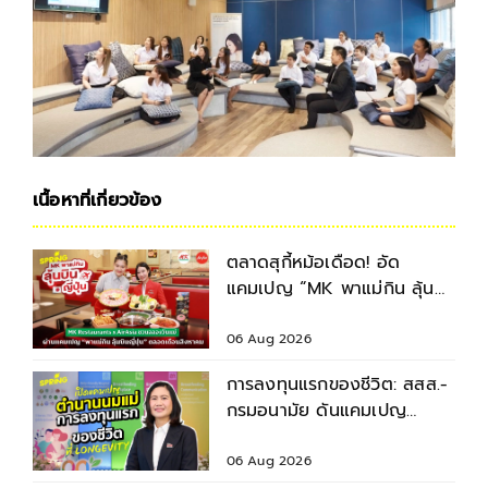
เนื้อหาที่เกี่ยวข้อง
ตลาดสุกี้หม้อเดือด! อัด
แคมเปญ “MK พาแม่กิน ลุ้น
บินญี่ปุ่น” ตลอดเดือนสิงหาคม
2569
06 Aug 2026
การลงทุนแรกของชีวิต: สสส.-
กรมอนามัย ดันแคมเปญ
“ตำนานนมแม่” หนุนเด็กไทย
เติบโตอย่างยั่งยืน
06 Aug 2026