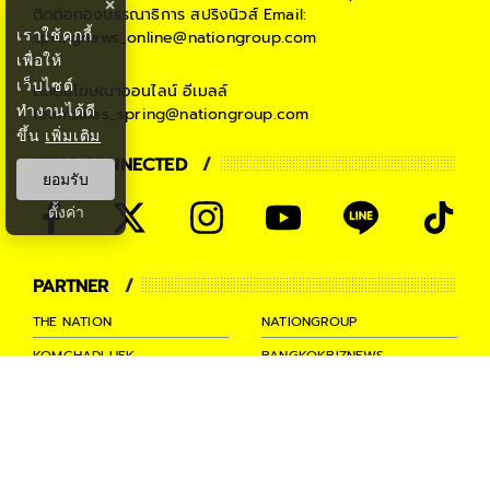
×
ติดต่อกองบรรณาธิการ สปริงนิวส์
Email:
เราใช้คุกกี้
springnews_online@nationgroup.com
เพื่อให้
เว็บไซต์
ติดต่อโฆษณาออนไลน์
อีเมลล์
ทำงานได้ดี
teamsales_spring@nationgroup.com
ขึ้น
เพิ่มเติม
STAY CONNECTED
ยอมรับ
ตั้งค่า
PARTNER
THE NATION
NATIONGROUP
KOMCHADLUEK
BANGKOKBIZNEWS
NATIONTV
SPRINGNEWS
THAINEWSONLINE
TNEWS
THANSETTAKIJ