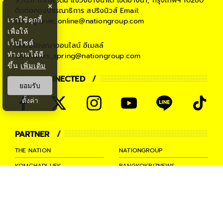
9,10,11 ถ.เทพรัตน แขวงบางนาใต้ เขตบางนา, กรุงเทพฯ 10260
×
ติดต่อกองบรรณาธิการ สปริงนิวส์
Email:
เราใช้คุกกี้
springnews_online@nationgroup.com
เพื่อให้
เว็บไซต์
ติดต่อโฆษณาออนไลน์
อีเมลล์
ทำงานได้ดี
teamsales_spring@nationgroup.com
ขึ้น
เพิ่มเติม
STAY CONNECTED
ยอมรับ
ตั้งค่า
PARTNER
THE NATION
NATIONGROUP
KOMCHADLUEK
BANGKOKBIZNEWS
NATIONTV
SPRINGNEWS
THAINEWSONLINE
TNEWS
THANSETTAKIJ