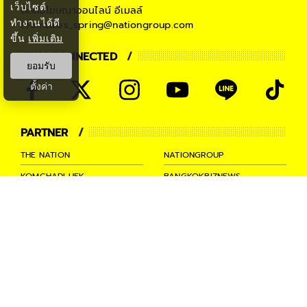
เว็บไซต์
ติดต่อโฆษณาออนไลน์
อีเมลล์
ทำงานได้ดี
teamsales_spring@nationgroup.com
ขึ้น
เพิ่มเติม
STAY CONNECTED
ยอมรับ
ตั้งค่า
PARTNER
THE NATION
NATIONGROUP
KOMCHADLUEK
BANGKOKBIZNEWS
NATIONTV
SPRINGNEWS
THAINEWSONLINE
TNEWS
THANSETTAKIJ
Ⓒ 2026 -
SPRiNG
All Rights