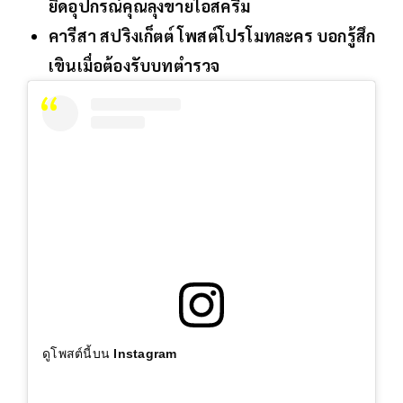
ยึดอุปกรณ์คุณลุงขายไอสครีม
คารีสา สปริงเก็ตต์ โพสต์โปรโมทละคร บอกรู้สึก
เขินเมื่อต้องรับบทตำรวจ
ดูโพสต์นี้บน Instagram