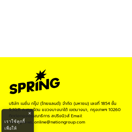
บริษัท เนชั่น กรุ๊ป (ไทยแลนด์) จำกัด (มหาชน)
เลขที่ 1854 ชั้น
9,10,11 ถ.เทพรัตน แขวงบางนาใต้ เขตบางนา, กรุงเทพฯ 10260
×
ติดต่อกองบรรณาธิการ สปริงนิวส์
Email:
เราใช้คุกกี้
springnews_online@nationgroup.com
เพื่อให้