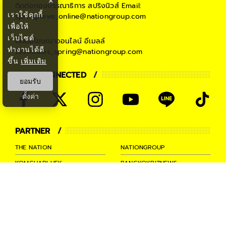
×
ติดต่อกองบรรณาธิการ สปริงนิวส์
Email:
เราใช้คุกกี้
springnews_online@nationgroup.com
เพื่อให้
เว็บไซต์
ติดต่อโฆษณาออนไลน์
อีเมลล์
ทำงานได้ดี
teamsales_spring@nationgroup.com
ขึ้น
เพิ่มเติม
STAY CONNECTED
ยอมรับ
ตั้งค่า
PARTNER
THE NATION
NATIONGROUP
KOMCHADLUEK
BANGKOKBIZNEWS
NATIONTV
SPRINGNEWS
THAINEWSONLINE
TNEWS
THANSETTAKIJ