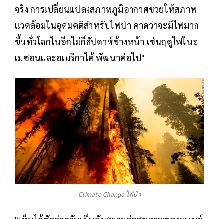
จริง การเปลี่ยนแปลงสภาพภูมิอากาศช่วยให้สภาพ
แวดล้อมในอุดมคติสำหรับไฟป่า คาดว่าจะมีไฟมาก
ขึ้นทั่วโลกในอีกไม่กี่สัปดาห์ข้างหน้า เช่นฤดูไฟในอ
เมซอนและอเมริกาใต้ พัฒนาต่อไป"
Climate Change ไฟป่า