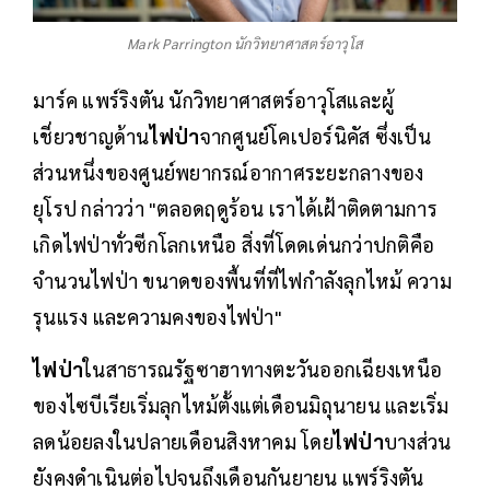
Mark Parrington นักวิทยาศาสตร์อาวุโส
มาร์ค แพร์ริงตัน นักวิทยาศาสตร์อาวุโสและผู้
เชี่ยวชาญด้าน
ไฟป่า
จากศูนย์โคเปอร์นิคัส ซึ่งเป็น
ส่วนหนึ่งของศูนย์พยากรณ์อากาศระยะกลางของ
ยุโรป กล่าวว่า "ตลอดฤดูร้อน เราได้เฝ้าติดตามการ
เกิดไฟป่าทั่วซีกโลกเหนือ สิ่งที่โดดเด่นกว่าปกติคือ
จำนวนไฟป่า ขนาดของพื้นที่ที่ไฟกำลังลุกไหม้ ความ
รุนแรง และความคงของไฟป่า"
ไฟป่า
ในสาธารณรัฐซาฮาทางตะวันออกเฉียงเหนือ
ของไซบีเรียเริ่มลุกไหม้ตั้งแต่เดือนมิถุนายน และเริ่ม
ลดน้อยลงในปลายเดือนสิงหาคม โดย
ไฟป่า
บางส่วน
ยังคงดำเนินต่อไปจนถึงเดือนกันยายน แพร์ริงตัน