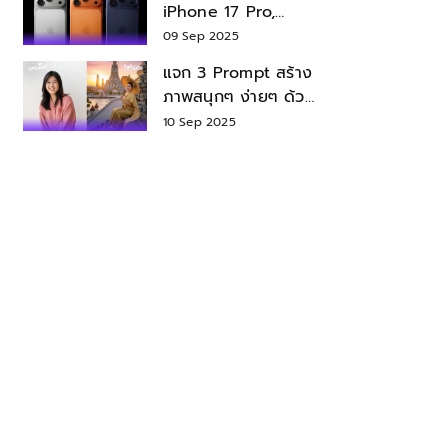
iPhone 17 Pro,
iPhone 17 Air สเปค
09 Sep 2025
ราคา น่าซื้อไหม?
แจก 3 Prompt สร้าง
ภาพสนุกๆ ง่ายๆ ด้วย
Nano Banana ใน
10 Sep 2025
Gemini