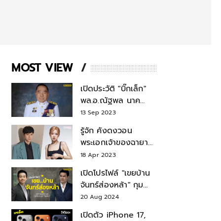
MOST VIEW
เปิดประวัติ "บิ๊กเล็ก"
พล.อ.ณัฐพล นาค
พาณิชย์ จากเลขาฯ
13 Sep 2023
สมช.-เลขาฯ
รู้จัก คังดงวอน
รมว.กลาโหม
พระเอกเจ้าของฉายา
สมบัติแห่งชาติ หลังมี
18 Apr 2023
ข่าว โรเซ่ BLACKPINK
เปิดโปรไฟล์ "เขยบ้าน
จันทร์ส่องหล้า" กุม
บังเหียนธุรกิจตระกูล
20 Aug 2024
"ชินวัตร"
เปิดตัว iPhone 17,