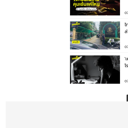
?
0
ไ
ล
ด
0
'
โ
ไ
0