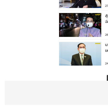
2
ล
จ
พ
2
น
ข
ค
2