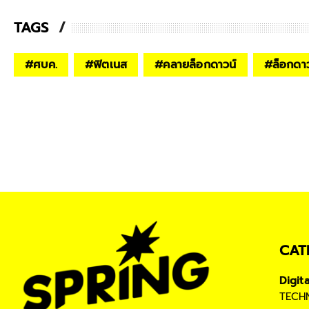
TAGS
#
ศบค.
#
ฟิตเนส
#
คลายล็อกดาวน์
#
ล็อกดา
CAT
Digit
TECH