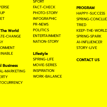
SPORT
VERSE
FACT-CHECK
PROGRAM
TUP
PHOTO-STORY
HAPPY-SUCCESS
ET
INFOGRAPHIC
SPRING-CONCLU
PR-NEWS
TRIED
POLITICS
KEEP-THE-WORL
The World
ENTERTAINMENT
ATE-CHANGE
SPRING-SPARK
NATION-STORY
GY
AI-INFLUENCER
RONMENT
STORY-LIVE
AINABLE
Lifestyle
SPRING-LIFE
CONTACT US
MOVIE-SERIES
al Business
INSPIRATION
TAL-MARKETING
WORK-BALANCE
ERTY
TOCURRENCY