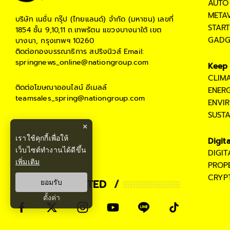
AUTO
META
บริษัท เนชั่น กรุ๊ป (ไทยแลนด์) จำกัด (มหาชน)
เลขที่
STAR
1854 ชั้น 9,10,11 ถ.เทพรัตน แขวงบางนาใต้ เขต
GADG
บางนา, กรุงเทพฯ 10260
ติดต่อกองบรรณาธิการ สปริงนิวส์
Email:
springnews_online@nationgroup.com
Keep 
CLIM
ติดต่อโฆษณาออนไลน์
อีเมลล์
ENER
teamsales_spring@nationgroup.com
ENVI
SUST
×
เราใช้คุกกี้เพื่อให้
Digit
เว็บไซต์ทำงานได้ดีขึ้น
DIGI
เพิ่มเติม
PROP
CRYP
STAY CONNECTED
ยอมรับ
ตั้งค่า