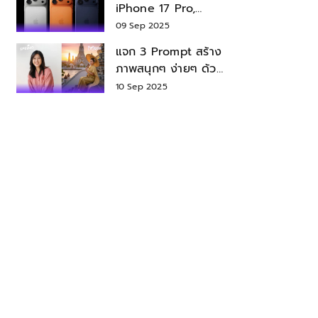
iPhone 17 Pro,
iPhone 17 Air สเปค
09 Sep 2025
ราคา น่าซื้อไหม?
แจก 3 Prompt สร้าง
ภาพสนุกๆ ง่ายๆ ด้วย
Nano Banana ใน
10 Sep 2025
Gemini