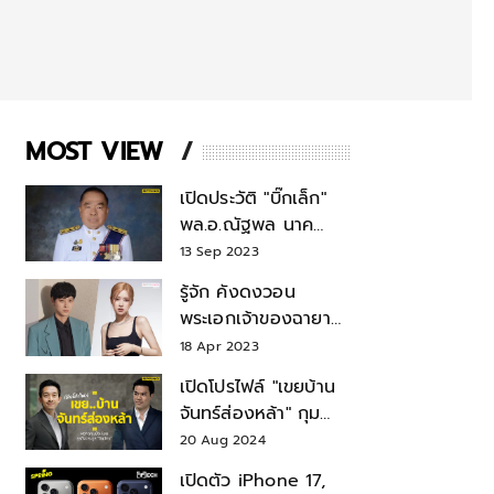
MOST VIEW
เปิดประวัติ "บิ๊กเล็ก"
พล.อ.ณัฐพล นาค
พาณิชย์ จากเลขาฯ
13 Sep 2023
สมช.-เลขาฯ
รู้จัก คังดงวอน
รมว.กลาโหม
พระเอกเจ้าของฉายา
สมบัติแห่งชาติ หลังมี
18 Apr 2023
ข่าว โรเซ่ BLACKPINK
เปิดโปรไฟล์ "เขยบ้าน
จันทร์ส่องหล้า" กุม
บังเหียนธุรกิจตระกูล
20 Aug 2024
"ชินวัตร"
เปิดตัว iPhone 17,