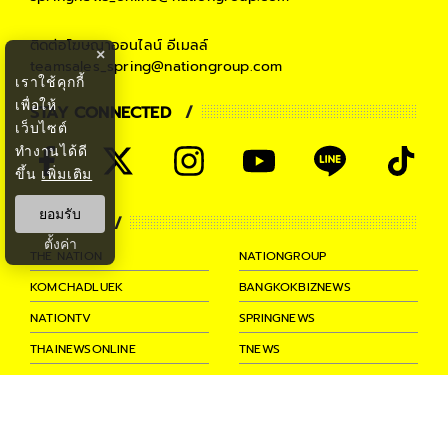
ติดต่อโฆษณาออนไลน์
อีเมลล์
×
teamsales_spring@nationgroup.com
เราใช้คุกกี้
เพื่อให้
STAY CONNECTED
เว็บไซต์
ทำงานได้ดี
ขึ้น
เพิ่มเติม
ยอมรับ
PARTNER
ตั้งค่า
THE NATION
NATIONGROUP
KOMCHADLUEK
BANGKOKBIZNEWS
NATIONTV
SPRINGNEWS
THAINEWSONLINE
TNEWS
THANSETTAKIJ