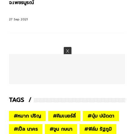
ไร่สวนเสียหาย 80 กว่าไร่
27 Sep 2021
TAGS
#
หมาก ปริญ
#
คิมเบอร์ลี่
#
บุ๋ม ปนัดดา
#
เปิ้ล นาคร
#
จูน กษมา
#
ฟิล์ม รัฐภูมิ