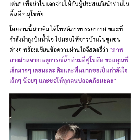
เด่น"
เพื่อนำไปแจกจ่ายให้กับผู้ประสบภัยน้ำท่วมใน
พื้นที่ จ.สุโขทัย
โดยงานนี้ สาวคิม ได้โพสต์ภาพบรรยากาศ ขณะที่
กำลังนำถุงปันน้ำใจ ไปมอบให้ชาวบ้านในชุมชน
ต่างๆ พร้อมเขียนข้อความผ่านไอจีสตอรี่ว่า
"ภาพ
บางส่วนจากเหตุการณ์น้ำท่วมที่สุโขทัย ขอบคุณพี่
เล็กมากๆ เลยนะคะ คิมและพี่หมากขอเป็นกำลังใจ
เล็กๆ น้อยๆ และขอให้ทุกคนปลอดภัยนะคะ"