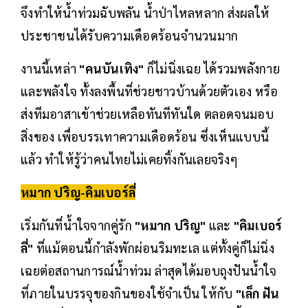
จึงทำให้น้ำท่วมฉับพลัน น้ำป่าไหลหลาก ส่งผลให้
ประชาชนได้รับความเดือดร้อนจำนวนมาก
งานนี้เหล่า
"คนบันเทิง"
ก็ไม่นิ่งเฉย ได้รวมพลังกาย
และพลังใจ ทั้งลงพื้นที่ช่วยชาวบ้านด้วยตัวเอง หรือ
ส่งทีมอาสาเข้าช่วยเหลือทันทีทันใด ตลอดจนมอบ
สิ่งของ เพื่อบรรเทาความเดือดร้อน ซึ่งเห็นแบบนี้
แล้ว ทำให้รู้ว่าคนไทยไม่เคยทิ้งกันเลยจริงๆ
หมาก ปริญ-คิมเบอร์ลี่
เริ่มกันที่น้ำใจจากคู่รัก
"หมาก ปริญ"
และ
"คิมเบอร์
ลี่"
ที่แม้ตอนนี้กำลังพักผ่อนริมทะเล แต่ทั้งคู่ก็ไม่นิ่ง
เฉยต่อสถานการณ์น้ำท่วม ล่าสุดได้มอบถุงปันน้ำใจ
ที่ภายในบรรจุของกินของใช้จำเป็น ให้กับ
"เล็ก ฝัน