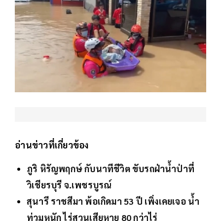
อ่านข่าวที่เกี่ยวข้อง
ภูริ หิรัญพฤกษ์ กับนาทีชีวิต ขับรถฝ่าน้ำป่าที่
วิเชียรบุรี จ.เพชรบูรณ์
สุนารี ราชสีมา พ้อเกิดมา 53 ปี เพิ่งเคยเจอ น้ำ
ท่วมหนัก ไร่สวนเสียหาย 80 กว่าไร่