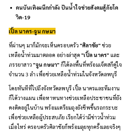
คนบันเทิงผนึกกำลัง ปันน้ำใจช่วยสังคมสู้ภัยโค
วิด-19
เปิ้ล นาคร-จูน กษมา
ที่ผ่านๆ มาก็มักจะเห็นครอบครัว
"ศิลาชัย"
ช่วย
เหลือน้ำท่วมมาตลอด อย่างล่าสุด
"เปิ้ล นาคร"
และ
ภรรยาสาว
"จูน กษมา"
ก็ได้ลงพื้นที่พร้อมเจ็ตสกีคู่ใจ
จำนวน 3 ลำ เพื่อช่วยเหลือน้ำท่วมในจังหวัดลพบุรี
โดยทันทีที่ไปถึงจังหวัดลพบุรี เปิ้ล นาครและทีมงาน
ก็ได้วางแผน เพื่อหาหนทางช่วยเหลือประชาชนที่ยัง
คงติดอยู่ในบ้าน พร้อมเตรียมถุงยังชีพขึ้นรถกระบะ
เพื่อช่วยเหลือผู้ประสบภัย เรียกได้ว่ามีข่าวน้ำท่วม
เมื่อไหร่ ครอบครัวศิลาชัยก็พร้อมลุยทุกครั้งเลยจริงๆ