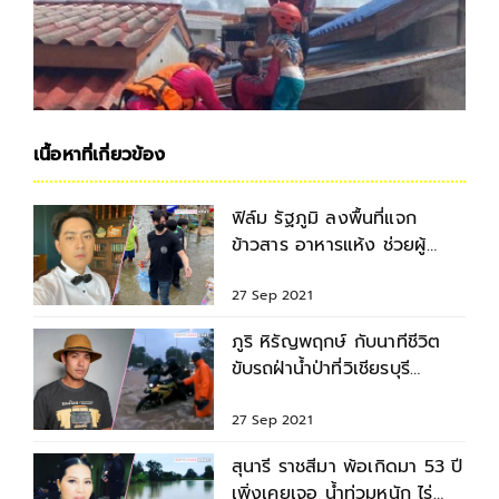
เนื้อหาที่เกี่ยวข้อง
ฟิล์ม รัฐภูมิ ลงพื้นที่แจก
ข้าวสาร อาหารแห้ง ช่วยผู้
ประสบภัยน้ำท่วมสุโขทัย
27 Sep 2021
ภูริ หิรัญพฤกษ์ กับนาทีชีวิต
ขับรถฝ่าน้ำป่าที่วิเชียรบุรี
จ.เพชรบูรณ์
27 Sep 2021
สุนารี ราชสีมา พ้อเกิดมา 53 ปี
เพิ่งเคยเจอ น้ำท่วมหนัก ไร่