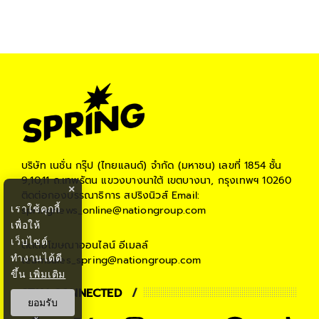
#
ข่าวเศรษฐกิจ
#
เศรษฐกิจไทย
#
springnews
#
springbiz
บริษัท เนชั่น กรุ๊ป (ไทยแลนด์) จำกัด (มหาชน)
เลขที่ 1854 ชั้น
9,10,11 ถ.เทพรัตน แขวงบางนาใต้ เขตบางนา, กรุงเทพฯ 10260
×
ติดต่อกองบรรณาธิการ สปริงนิวส์
Email:
เราใช้คุกกี้
springnews_online@nationgroup.com
เพื่อให้
เว็บไซต์
ติดต่อโฆษณาออนไลน์
อีเมลล์
ทำงานได้ดี
teamsales_spring@nationgroup.com
ขึ้น
เพิ่มเติม
STAY CONNECTED
ยอมรับ