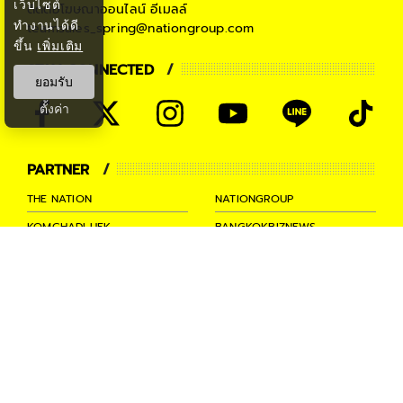
เว็บไซต์
ติดต่อโฆษณาออนไลน์
อีเมลล์
ทำงานได้ดี
teamsales_spring@nationgroup.com
ขึ้น
เพิ่มเติม
STAY CONNECTED
ยอมรับ
ตั้งค่า
PARTNER
THE NATION
NATIONGROUP
KOMCHADLUEK
BANGKOKBIZNEWS
NATIONTV
SPRINGNEWS
THAINEWSONLINE
TNEWS
THANSETTAKIJ
Ⓒ 2026 -
SPRiNG
All Rights