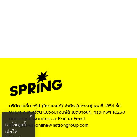
บริษัท เนชั่น กรุ๊ป (ไทยแลนด์) จำกัด (มหาชน)
เลขที่ 1854 ชั้น
9,10,11 ถ.เทพรัตน แขวงบางนาใต้ เขตบางนา, กรุงเทพฯ 10260
×
ติดต่อกองบรรณาธิการ สปริงนิวส์
Email:
เราใช้คุกกี้
springnews_online@nationgroup.com
เพื่อให้