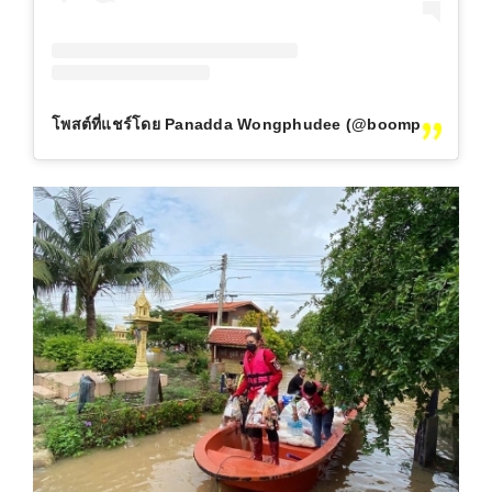
โพสต์ที่แชร์โดย Panadda Wongphudee️️ (@boompanadda)