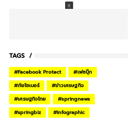
TAGS
#
Facebook Protect
#
เฟซบุ๊ก
#
ภัยไซเบอร์
#
ข่าวเศรษฐกิจ
#
เศรษฐกิจไทย
#
springnews
#
springbiz
#
infographic