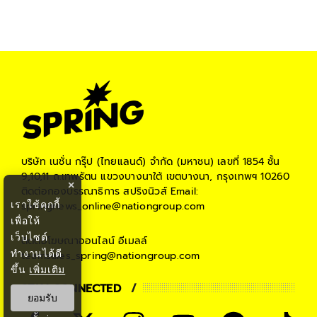
บริษัท เนชั่น กรุ๊ป (ไทยแลนด์) จำกัด (มหาชน)
เลขที่ 1854 ชั้น
9,10,11 ถ.เทพรัตน แขวงบางนาใต้ เขตบางนา, กรุงเทพฯ 10260
×
ติดต่อกองบรรณาธิการ สปริงนิวส์
Email:
เราใช้คุกกี้
springnews_online@nationgroup.com
เพื่อให้
เว็บไซต์
ติดต่อโฆษณาออนไลน์
อีเมลล์
ทำงานได้ดี
teamsales_spring@nationgroup.com
ขึ้น
เพิ่มเติม
STAY CONNECTED
ยอมรับ