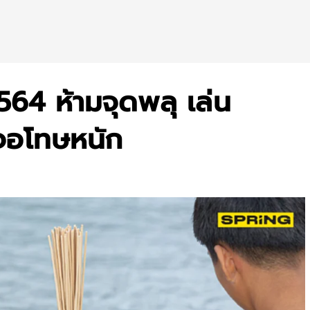
564 ห้ามจุดพลุ เล่น
เจอโทษหนัก