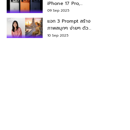
iPhone 17 Pro,
iPhone 17 Air สเปค
09 Sep 2025
ราคา น่าซื้อไหม?
แจก 3 Prompt สร้าง
ภาพสนุกๆ ง่ายๆ ด้วย
Nano Banana ใน
10 Sep 2025
Gemini