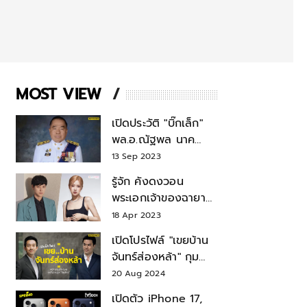
MOST VIEW
เปิดประวัติ "บิ๊กเล็ก"
พล.อ.ณัฐพล นาค
พาณิชย์ จากเลขาฯ
13 Sep 2023
สมช.-เลขาฯ
รู้จัก คังดงวอน
รมว.กลาโหม
พระเอกเจ้าของฉายา
สมบัติแห่งชาติ หลังมี
18 Apr 2023
ข่าว โรเซ่ BLACKPINK
เปิดโปรไฟล์ "เขยบ้าน
จันทร์ส่องหล้า" กุม
บังเหียนธุรกิจตระกูล
20 Aug 2024
"ชินวัตร"
เปิดตัว iPhone 17,