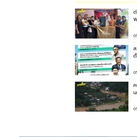
ต
W
ไ
0
ส
ต
0
ค
น
ค
0