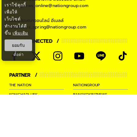
เราใช้คุกกี้
springnews_online@nationgroup.com
เพื่อให้
เว็บไซต์
ติดต่อโฆษณาออนไลน์
อีเมลล์
ทำงานได้ดี
teamsales_spring@nationgroup.com
ขึ้น
เพิ่มเติม
STAY CONNECTED
ยอมรับ
ตั้งค่า
PARTNER
THE NATION
NATIONGROUP
KOMCHADLUEK
BANGKOKBIZNEWS
NATIONTV
SPRINGNEWS
THAINEWSONLINE
TNEWS
THANSETTAKIJ