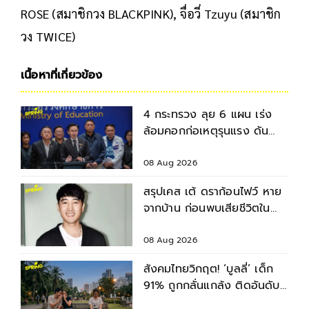
ROSE (สมาชิกวง BLACKPINK), จื่อวี่ Tzuyu (สมาชิก
วง TWICE)
เนื้อหาที่เกี่ยวข้อง
4 กระทรวง ลุย 6 แผน เร่ง
ล้อมคอกก่อเหตุรุนแรง ดัน
มาตรฐานความปลอดภัยสถาน
ศึกษา
08 Aug 2026
สรุปเคส เต้ ดราก้อนไฟว์ หาย
จากบ้าน ก่อนพบเสียชีวิตใน
เจ้าพระยา
08 Aug 2026
สังคมไทยวิกฤต! ‘บูลลี่’ เด็ก
91% ถูกกลั่นแกล้ง ติดอันดับ
2 ของโลก รองจากญี่ปุ่น