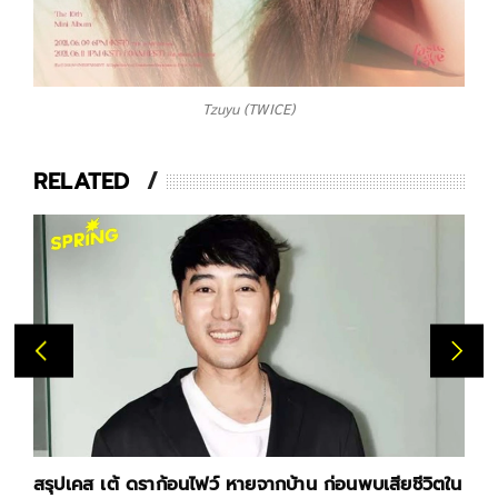
Tzuyu (TWICE)
RELATED
สังคมไทยวิกฤต! ‘บูลลี่’ เด็ก 91% ถูกกลั่นแกล้ง ติด