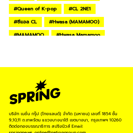
#
Queen of K-pop
#
CL 2NE1
#
ซีแอล CL
#
Hwasa (MAMAMOO)
#
MAMAMOO
#
Hwasa Mamamoo
#
HyunA
#
ฮยอนอา
#
Irene Red Velvet
#
ไอรีน
#
IU
#
ไอยู
#
Jennie BlackPink
#
Red Velvet
#
Joy Red Velvet
#
ROSE
#
ROSE BLACKPINK
#
โรเซ่ BLACKPINK
#
TWICE
บริษัท เนชั่น กรุ๊ป (ไทยแลนด์) จำกัด (มหาชน)
เลขที่ 1854 ชั้น
9,10,11 ถ.เทพรัตน แขวงบางนาใต้ เขตบางนา, กรุงเทพฯ 10260
#
จื่อวี่ TWICE
#
จือวี่ TWICE
ติดต่อกองบรรณาธิการ สปริงนิวส์
Email:
springnews_online@nationgroup.com