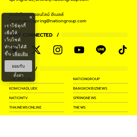
#
Tzuyu TWICE
#
ข่าวบันเทิงเกาหลี
ติดต่อโฆษณาออนไลน์
อีเมลล์
×
#
ไอดอลเกาหลี
#
ข่าวบันเทิง
teamsales_spring@nationgroup.com
เราใช้คุกกี้
เพื่อให้
STAY CONNECTED
เว็บไซต์
ทำงานได้ดี
ขึ้น
เพิ่มเติม
ยอมรับ
PARTNER
ตั้งค่า
THE NATION
NATIONGROUP
KOMCHADLUEK
BANGKOKBIZNEWS
NATIONTV
SPRINGNEWS
THAINEWSONLINE
TNEWS
THANSETTAKIJ