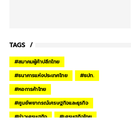
TAGS
#
สมาคมผู้ค้าปลีกไทย
#
ธนาคารแห่งประเทศไทย
#
ธปท.
#
หอการค้าไทย
#
ศูนย์พยากรณ์เศรษฐกิจและธุรกิจ
#
ข่าวเศรษฐกิจ
#
เศรษฐกิจไทย
#
springnews
#
springbiz
#
โควิด-19