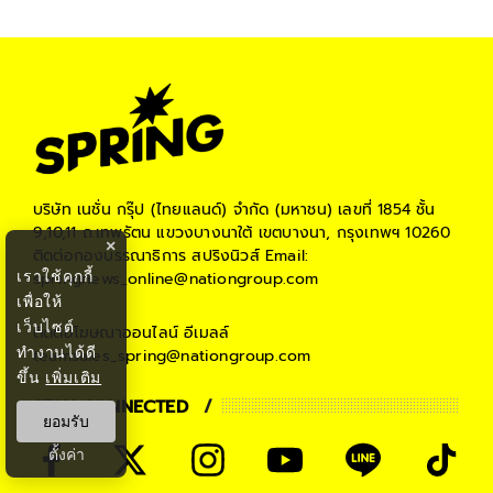
#
ของแพง
#
เงินเฟ้อ
บริษัท เนชั่น กรุ๊ป (ไทยแลนด์) จำกัด (มหาชน)
เลขที่ 1854 ชั้น
9,10,11 ถ.เทพรัตน แขวงบางนาใต้ เขตบางนา, กรุงเทพฯ 10260
×
ติดต่อกองบรรณาธิการ สปริงนิวส์
Email:
เราใช้คุกกี้
springnews_online@nationgroup.com
เพื่อให้
เว็บไซต์
ติดต่อโฆษณาออนไลน์
อีเมลล์
ทำงานได้ดี
teamsales_spring@nationgroup.com
ขึ้น
เพิ่มเติม
STAY CONNECTED
ยอมรับ
ตั้งค่า