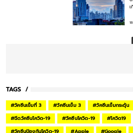
เ
ว
1
TAGS
#
วัคซีนเข็มที่ 3
#
วัคซีนเข็ม 3
#
วัคซีนเข็มกระตุ้น
#
ฉีดวัคซีนโควิด-19
#
วัคซีนโควิด-19
#
โควิด19
#
วัคซีนป้องกันโควิด-19
#
Apple
#
Google