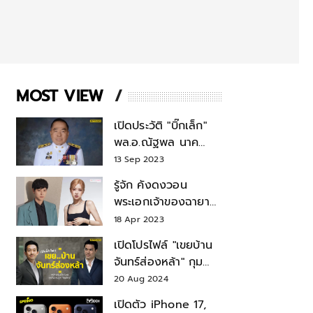
MOST VIEW
เปิดประวัติ "บิ๊กเล็ก"
พล.อ.ณัฐพล นาค
พาณิชย์ จากเลขาฯ
13 Sep 2023
สมช.-เลขาฯ
รู้จัก คังดงวอน
รมว.กลาโหม
พระเอกเจ้าของฉายา
สมบัติแห่งชาติ หลังมี
18 Apr 2023
ข่าว โรเซ่ BLACKPINK
เปิดโปรไฟล์ "เขยบ้าน
จันทร์ส่องหล้า" กุม
บังเหียนธุรกิจตระกูล
20 Aug 2024
"ชินวัตร"
เปิดตัว iPhone 17,