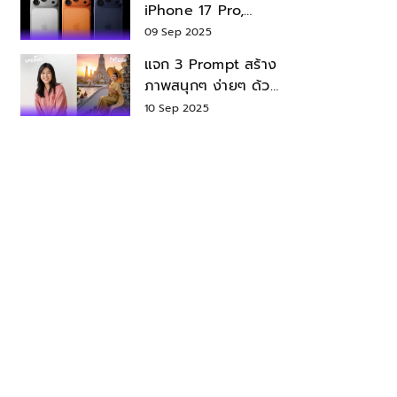
iPhone 17 Pro,
iPhone 17 Air สเปค
09 Sep 2025
ราคา น่าซื้อไหม?
แจก 3 Prompt สร้าง
ภาพสนุกๆ ง่ายๆ ด้วย
Nano Banana ใน
10 Sep 2025
Gemini