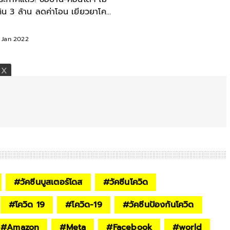
กิน 3 ล้าน ลดค่าโอน เยียวยาโค
ิดถึง 31 ธ.ค.65
8 Jan 2022
#
วัคซีนบูสเตอร์โดส
#
วัคซีนโควิด
#
โควิด 19
#
โควิด-19
#
วัคซีนป้องกันโควิด
#
Amazon
#
Meta
#
Facebook
#
world