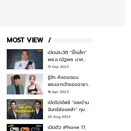
MOST VIEW
เปิดประวัติ "บิ๊กเล็ก"
พล.อ.ณัฐพล นาค
พาณิชย์ จากเลขาฯ
13 Sep 2023
สมช.-เลขาฯ
รู้จัก คังดงวอน
รมว.กลาโหม
พระเอกเจ้าของฉายา
สมบัติแห่งชาติ หลังมี
18 Apr 2023
ข่าว โรเซ่ BLACKPINK
เปิดโปรไฟล์ "เขยบ้าน
จันทร์ส่องหล้า" กุม
บังเหียนธุรกิจตระกูล
20 Aug 2024
"ชินวัตร"
เปิดตัว iPhone 17,