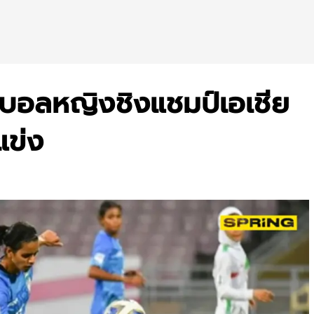
ตบอลหญิงชิงแชมป์เอเชีย
แข่ง