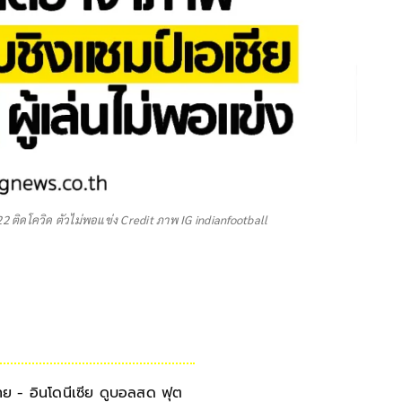
 ติดโควิด ตัวไม่พอแข่ง Credit ภาพ IG indianfootball
ทย - อินโดนีเซีย ดูบอลสด ฟุต