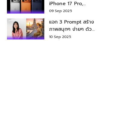
iPhone 17 Pro,
iPhone 17 Air สเปค
09 Sep 2025
ราคา น่าซื้อไหม?
แจก 3 Prompt สร้าง
ภาพสนุกๆ ง่ายๆ ด้วย
Nano Banana ใน
10 Sep 2025
Gemini