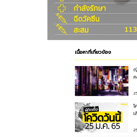
เนื้อหาที่เกี่ยวข้อง
ญ
ค
ท
2
โ
เ
2