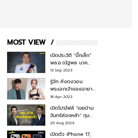
MOST VIEW
เปิดประวัติ "บิ๊กเล็ก"
พล.อ.ณัฐพล นาค
พาณิชย์ จากเลขาฯ
13 Sep 2023
สมช.-เลขาฯ
รู้จัก คังดงวอน
รมว.กลาโหม
พระเอกเจ้าของฉายา
สมบัติแห่งชาติ หลังมี
18 Apr 2023
ข่าว โรเซ่ BLACKPINK
เปิดโปรไฟล์ "เขยบ้าน
จันทร์ส่องหล้า" กุม
บังเหียนธุรกิจตระกูล
20 Aug 2024
"ชินวัตร"
เปิดตัว iPhone 17,