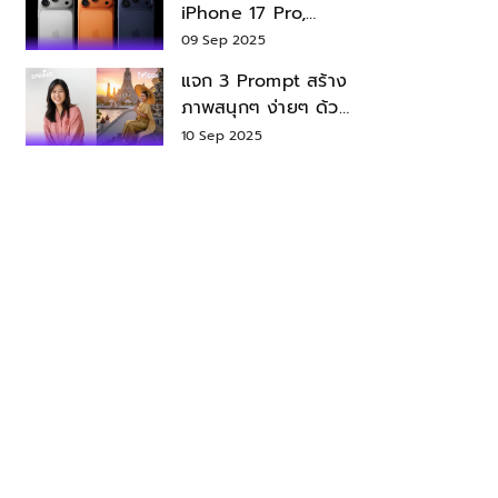
iPhone 17 Pro,
iPhone 17 Air สเปค
09 Sep 2025
ราคา น่าซื้อไหม?
แจก 3 Prompt สร้าง
ภาพสนุกๆ ง่ายๆ ด้วย
Nano Banana ใน
10 Sep 2025
Gemini