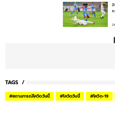
อ
ห
ว
2
TAGS
#
สถานการณ์โควิดวันนี้
#
โควิดวันนี้
#
โควิด-19