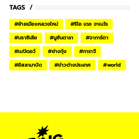
TAGS
#
ย้ายเมืองหลวงใหม่
#
ริโอ เดอ จาเนโร
#
บราซิเลีย
#
นูซันตารา
#
จาการ์ตา
#
เนปิดอว์
#
ย่างกุ้ง
#
การาจี
#
อิสลามาบัด
#
ข่าวต่างประเทศ
#
world