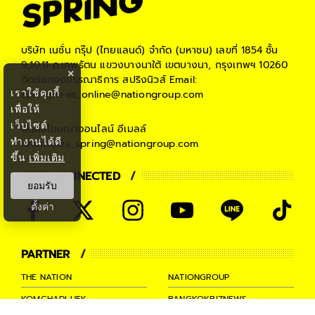
บริษัท เนชั่น กรุ๊ป (ไทยแลนด์) จำกัด (มหาชน)
เลขที่ 1854 ชั้น
9,10,11 ถ.เทพรัตน แขวงบางนาใต้ เขตบางนา, กรุงเทพฯ 10260
×
ติดต่อกองบรรณาธิการ สปริงนิวส์
Email:
เราใช้คุกกี้
springnews_online@nationgroup.com
เพื่อให้
เว็บไซต์
ติดต่อโฆษณาออนไลน์
อีเมลล์
ทำงานได้ดี
teamsales_spring@nationgroup.com
ขึ้น
เพิ่มเติม
STAY CONNECTED
ยอมรับ
ตั้งค่า
PARTNER
THE NATION
NATIONGROUP
KOMCHADLUEK
BANGKOKBIZNEWS