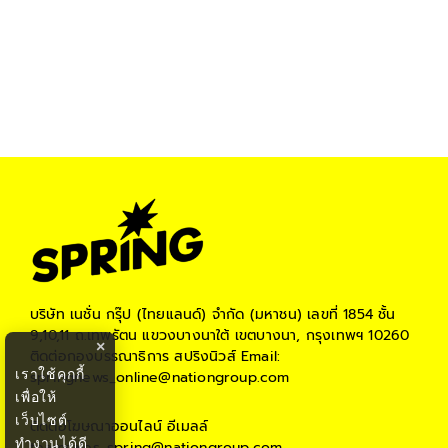
บริษัท เนชั่น กรุ๊ป (ไทยแลนด์) จำกัด (มหาชน)
เลขที่ 1854 ชั้น
9,10,11 ถ.เทพรัตน แขวงบางนาใต้ เขตบางนา, กรุงเทพฯ 10260
×
ติดต่อกองบรรณาธิการ สปริงนิวส์
Email:
เราใช้คุกกี้
springnews_online@nationgroup.com
เพื่อให้
เว็บไซต์
ติดต่อโฆษณาออนไลน์
อีเมลล์
ทำงานได้ดี
teamsales_spring@nationgroup.com