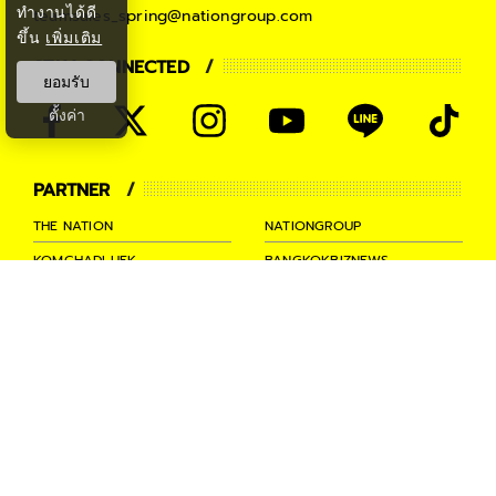
ทำงานได้ดี
teamsales_spring@nationgroup.com
ขึ้น
เพิ่มเติม
STAY CONNECTED
ยอมรับ
ตั้งค่า
PARTNER
THE NATION
NATIONGROUP
KOMCHADLUEK
BANGKOKBIZNEWS
NATIONTV
SPRINGNEWS
THAINEWSONLINE
TNEWS
THANSETTAKIJ
Ⓒ 2026 -
SPRiNG
All Rights
Reserved.