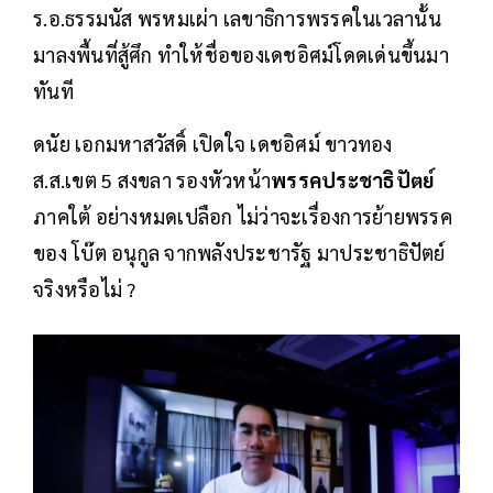
ร.อ.ธรรมนัส พรหมเผ่า เลขาธิการพรรคในเวลานั้น
มาลงพื้นที่สู้ศึก ทำให้ชื่อของเดชอิศม์โดดเด่นขึ้นมา
ทันที
ดนัย เอกมหาสวัสดิ์ เปิดใจ เดชอิศม์ ขาวทอง
ส.ส.เขต 5 สงขลา รองหัวหน้า
พรรคประชาธิปัตย์
ภาคใต้ อย่างหมดเปลือก ไม่ว่าจะเรื่องการย้ายพรรค
ของ โบ๊ต อนุกูล จากพลังประชารัฐ มาประชาธิปัตย์
จริงหรือไม่ ?