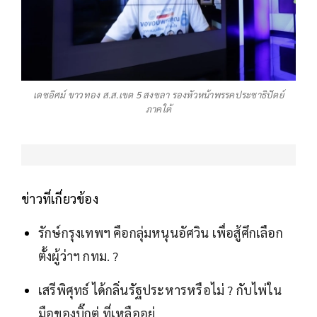
เดชอิศม์ ขาวทอง ส.ส.เขต 5 สงขลา รองหัวหน้าพรรคประชาธิปัตย์
ภาคใต้
ข่าวที่เกี่ยวข้อง
รักษ์กรุงเทพฯ คือกลุ่มหนุนอัศวิน เพื่อสู้ศึกเลือก
ตั้งผู้ว่าฯ กทม. ?
เสรีพิศุทธ์ ได้กลิ่นรัฐประหารหรือไม่ ? กับไพ่ใน
มือของบิ๊กตู่ ที่เหลืออยู่