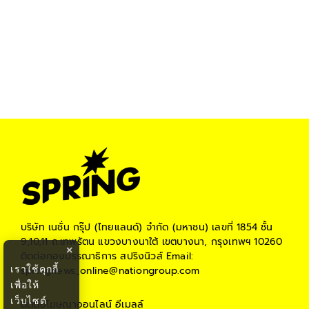
บริษัท เนชั่น กรุ๊ป (ไทยแลนด์) จำกัด (มหาชน)
เลขที่ 1854 ชั้น
9,10,11 ถ.เทพรัตน แขวงบางนาใต้ เขตบางนา, กรุงเทพฯ 10260
×
ติดต่อกองบรรณาธิการ สปริงนิวส์
Email:
เราใช้คุกกี้
springnews_online@nationgroup.com
เพื่อให้
เว็บไซต์
ติดต่อโฆษณาออนไลน์
อีเมลล์