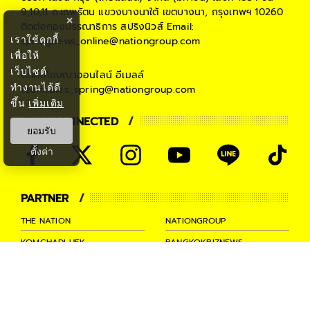
9,10,11 ถ.เทพรัตน แขวงบางนาใต้ เขตบางนา, กรุงเทพฯ 10260
×
ติดต่อกองบรรณาธิการ สปริงนิวส์
Email:
เราใช้คุกกี้
springnews_online@nationgroup.com
เพื่อให้
เว็บไซต์
ติดต่อโฆษณาออนไลน์
อีเมลล์
ทำงานได้ดี
teamsales_spring@nationgroup.com
ขึ้น
เพิ่มเติม
STAY CONNECTED
ยอมรับ
ตั้งค่า
PARTNER
THE NATION
NATIONGROUP
KOMCHADLUEK
BANGKOKBIZNEWS
NATIONTV
SPRINGNEWS
THAINEWSONLINE
TNEWS
THANSETTAKIJ