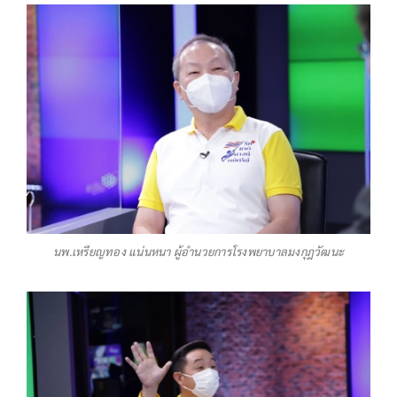
นพ.เหรียญทอง แน่นหนา ผู้อำนวยการโรงพยาบาลมงกุฎวัฒนะ