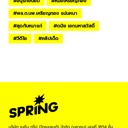
#
อนุรักษ์นิยม
#
หมอเหรียญทอง
#
พล.ต.นพ.เหรียญทอง แน่นหนา
#
สุดกับหมาแก่
#
ดนัย เอกมหาสวัสดิ์
#
วีดีโอ
#
คลิปเด็ด
บริษัท เนชั่น กรุ๊ป (ไทยแลนด์) จำกัด (มหาชน)
เลขที่ 1854 ชั้น