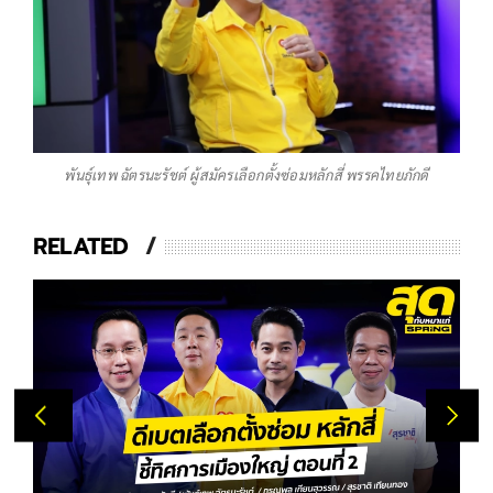
พันธุ์เทพ ฉัตรนะรัชต์ ผู้สมัครเลือกตั้งซ่อมหลักสี่ พรรคไทยภักดี
RELATED