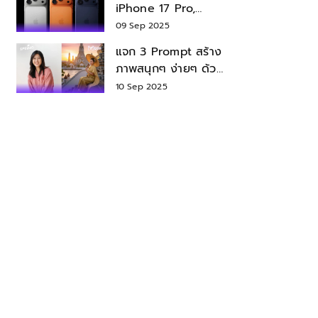
iPhone 17 Pro,
iPhone 17 Air สเปค
09 Sep 2025
ราคา น่าซื้อไหม?
แจก 3 Prompt สร้าง
ภาพสนุกๆ ง่ายๆ ด้วย
Nano Banana ใน
10 Sep 2025
Gemini