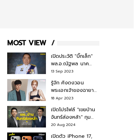
MOST VIEW
เปิดประวัติ "บิ๊กเล็ก"
พล.อ.ณัฐพล นาค
พาณิชย์ จากเลขาฯ
13 Sep 2023
สมช.-เลขาฯ
รู้จัก คังดงวอน
รมว.กลาโหม
พระเอกเจ้าของฉายา
สมบัติแห่งชาติ หลังมี
18 Apr 2023
ข่าว โรเซ่ BLACKPINK
เปิดโปรไฟล์ "เขยบ้าน
จันทร์ส่องหล้า" กุม
บังเหียนธุรกิจตระกูล
20 Aug 2024
"ชินวัตร"
เปิดตัว iPhone 17,