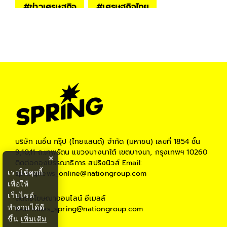
#
ข่าวเศรษฐกิจ
#
เศรษฐกิจไทย
#
springnews
#
springbiz
#
สังคมผู้สูงอายุ
บริษัท เนชั่น กรุ๊ป (ไทยแลนด์) จำกัด (มหาชน)
เลขที่ 1854 ชั้น
9,10,11 ถ.เทพรัตน แขวงบางนาใต้ เขตบางนา, กรุงเทพฯ 10260
×
ติดต่อกองบรรณาธิการ สปริงนิวส์
Email:
เราใช้คุกกี้
springnews_online@nationgroup.com
เพื่อให้
เว็บไซต์
ติดต่อโฆษณาออนไลน์
อีเมลล์
ทำงานได้ดี
teamsales_spring@nationgroup.com
ขึ้น
เพิ่มเติม