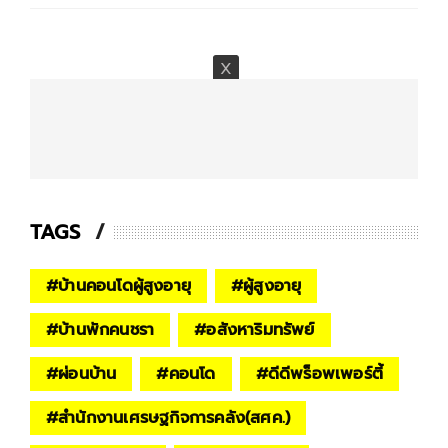
TAGS
#
บ้านคอนโดผู้สูงอายุ
#
ผู้สูงอายุ
#
บ้านพักคนชรา
#
อสังหาริมทรัพย์
#
ผ่อนบ้าน
#
คอนโด
#
ดีดีพร็อพเพอร์ตี้
#
สำนักงานเศรษฐกิจการคลัง(สศค.)