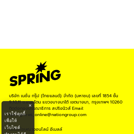
บริษัท เนชั่น กรุ๊ป (ไทยแลนด์) จำกัด (มหาชน)
เลขที่ 1854 ชั้น
9,10,11 ถ.เทพรัตน แขวงบางนาใต้ เขตบางนา, กรุงเทพฯ 10260
×
ติดต่อกองบรรณาธิการ สปริงนิวส์
Email:
เราใช้คุกกี้
springnews_online@nationgroup.com
เพื่อให้
เว็บไซต์
ติดต่อโฆษณาออนไลน์
อีเมลล์