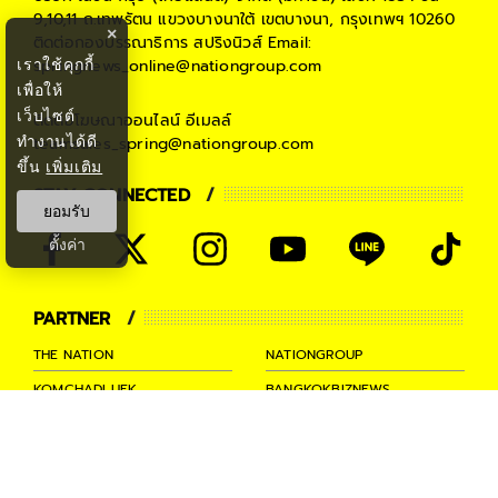
9,10,11 ถ.เทพรัตน แขวงบางนาใต้ เขตบางนา, กรุงเทพฯ 10260
×
ติดต่อกองบรรณาธิการ สปริงนิวส์
Email:
เราใช้คุกกี้
springnews_online@nationgroup.com
เพื่อให้
เว็บไซต์
ติดต่อโฆษณาออนไลน์
อีเมลล์
ทำงานได้ดี
teamsales_spring@nationgroup.com
ขึ้น
เพิ่มเติม
STAY CONNECTED
ยอมรับ
ตั้งค่า
PARTNER
THE NATION
NATIONGROUP
KOMCHADLUEK
BANGKOKBIZNEWS
NATIONTV
SPRINGNEWS
THAINEWSONLINE
TNEWS
THANSETTAKIJ