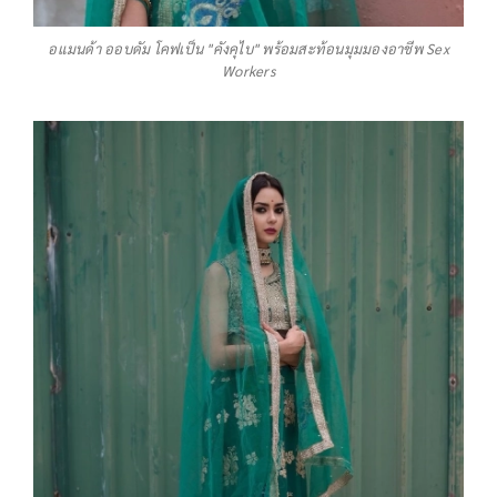
อแมนด้า ออบดัม โคฟเป็น "คังคุไบ" พร้อมสะท้อนมุมมองอาชีพ Sex
Workers