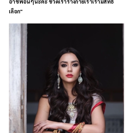
อาชีพอื่นๆนะคะ ชีวิตเราร่างกายเราเรามีสิทธิ์
เลือก"