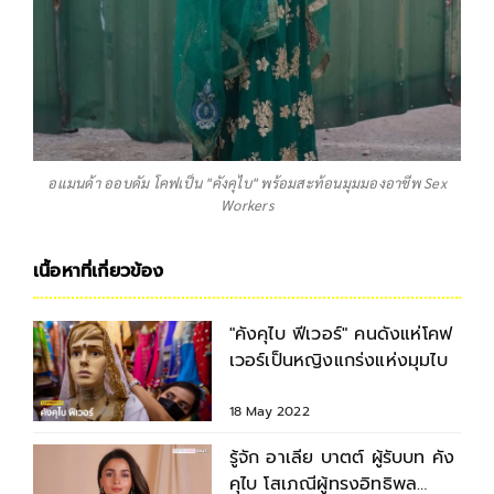
อแมนด้า ออบดัม โคฟเป็น "คังคุไบ" พร้อมสะท้อนมุมมองอาชีพ Sex
Workers
เนื้อหาที่เกี่ยวข้อง
"คังคุไบ ฟีเวอร์" คนดังแห่โคฟ
เวอร์เป็นหญิงแกร่งแห่งมุมไบ
18 May 2022
รู้จัก อาเลีย บาตต์ ผู้รับบท คัง
คุไบ โสเภณีผู้ทรงอิทธิพล