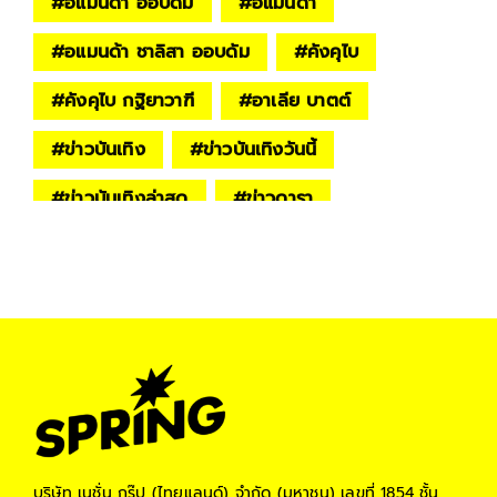
#
อแมนด้า ออบดัม
#
อแมนด้า
#
อแมนด้า ชาลิสา ออบดัม
#
คังคุไบ
#
คังคุไบ กฐิยาวาฑี
#
อาเลีย บาตต์
#
ข่าวบันเทิง
#
ข่าวบันเทิงวันนี้
#
ข่าวบันเทิงล่าสุด
#
ข่าวดารา
#
ภาพยนตร์ Gangubai Kathiawadi
#
หนัง Gangubai Kathiawadi
#
Sex Workers
บริษัท เนชั่น กรุ๊ป (ไทยแลนด์) จำกัด (มหาชน)
เลขที่ 1854 ชั้น