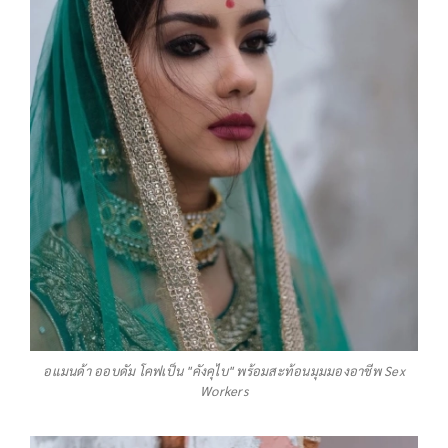
อแมนด้า ออบดัม โคฟเป็น "คังคุไบ" พร้อมสะท้อนมุมมองอาชีพ Sex
Workers