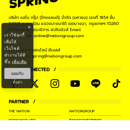
บริษัท เนชั่น กรุ๊ป (ไทยแลนด์) จำกัด (มหาชน)
เลขที่ 1854 ชั้น
9,10,11 ถ.เทพรัตน แขวงบางนาใต้ เขตบางนา, กรุงเทพฯ 10260
×
ติดต่อกองบรรณาธิการ สปริงนิวส์
Email:
เราใช้คุกกี้
springnews_online@nationgroup.com
เพื่อให้
เว็บไซต์
ติดต่อโฆษณาออนไลน์
อีเมลล์
ทำงานได้ดี
teamsales_spring@nationgroup.com
ขึ้น
เพิ่มเติม
STAY CONNECTED
ยอมรับ
ตั้งค่า
PARTNER
THE NATION
NATIONGROUP
KOMCHADLUEK
BANGKOKBIZNEWS
NATIONTV
SPRINGNEWS