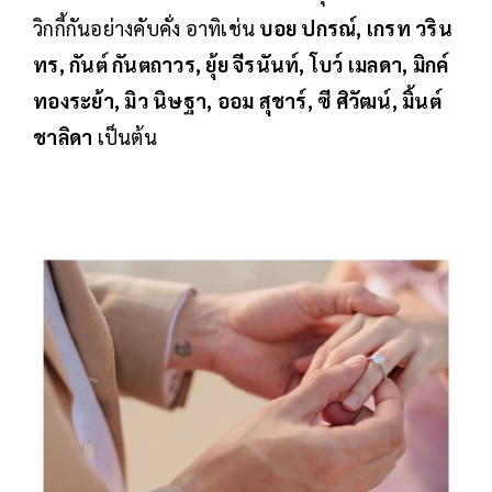
วิกกี้กันอย่างคับคั่ง อาทิเช่น
บอย ปกรณ์, เกรท วริน
ทร, กันต์ กันตถาวร, ยุ้ย จีรนันท์, โบว์ เมลดา, มิกค์
ทองระย้า, มิว นิษฐา, ออม สุชาร์, ซี ศิวัฒน์, มิ้นต์
ชาลิดา
เป็นต้น