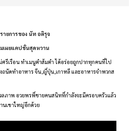
ในรายการของ นัท อติรุจ
ร้อมเผยแคปชั่นสุดหวาน
นแม่ศรีเรือน ทำเมนูตำส้มตำ ได้อร่อยถูกปากทุกคนที่ไป
่าเธองถนัดทำอาหาร จีน,ญี่ปุ่น,เกาหลี และอาหารจำพวกส
มวลภาพ อวยพรพี่ชายคนสนิทที่กำลังจะมีครอบครัวแล้ว
บ้านเขาใหญ่อีกด้วย