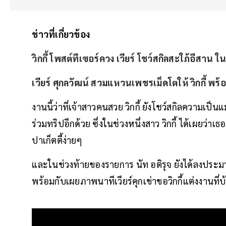
ข่าวที่เกี่ยวข้อง
วิกกี้ โพสต์ทีเซอร์ควง เวียร์ โชว์สกิลสะใภ้อีสาน 
เวียร์ ศุกลวัฒน์ สวมแหวนเพชรเม็ดโตให้ วิกกี้ พ
งานนี้ว่าที่เจ้าสาวคนสวย วิกกี้ ยังโชว์สกิลความเป็
ร่วมทริปอีกด้วย ซึ่งในช่วงหนึ่งสาว วิกกี้ ได้เผยว
ปาเก็ตตี้ง่ายๆ
และในช่วงท้ายของรายการ นัท อติรุจ ยังได้ลงประ
พร้อมกับเผยภาพนาทีเวียร์คุกเข่าขอวิกกี้แต่งงานที่