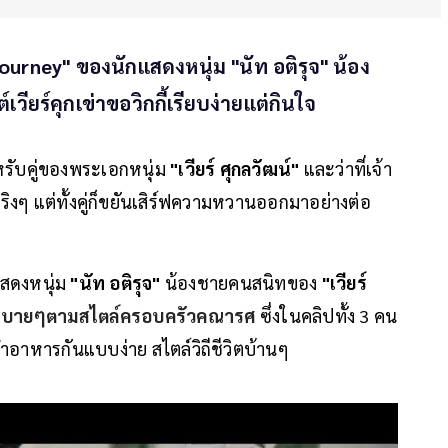
ourney" ของนักแสดงหนุ่ม "นัท อติรุจ" น้อง
วียร์คุกเข่าขอวิกกี้เรียบง่ายแต่กินใจ
สำหรับคู่ของพระเอกหนุ่ม
"เวียร์ ศุกลวัฒน์"
และว่าที่เจ้า
ริงๆ แต่ทั้งคู่ก็ขยันเสิร์ฟความหวานออกมาอย่างต่อ
สดงหนุ่ม
"นัท อติรุจ"
น้องชายคนสนิทของ
"เวียร์
วแบบสบายๆตามสไตล์ครอบครัวคณารศ
ซึ่งในคลิปทั้ง 3 คน
ทำอาหารกันแบบง่าย สไตล์วิถีชีวิตบ้านๆ