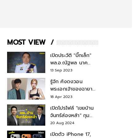
MOST VIEW
เปิดประวัติ "บิ๊กเล็ก"
พล.อ.ณัฐพล นาค
พาณิชย์ จากเลขาฯ
13 Sep 2023
สมช.-เลขาฯ
รู้จัก คังดงวอน
รมว.กลาโหม
พระเอกเจ้าของฉายา
สมบัติแห่งชาติ หลังมี
18 Apr 2023
ข่าว โรเซ่ BLACKPINK
เปิดโปรไฟล์ "เขยบ้าน
จันทร์ส่องหล้า" กุม
บังเหียนธุรกิจตระกูล
20 Aug 2024
"ชินวัตร"
เปิดตัว iPhone 17,