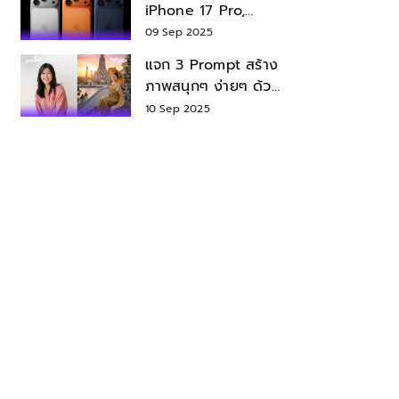
iPhone 17 Pro,
iPhone 17 Air สเปค
09 Sep 2025
ราคา น่าซื้อไหม?
แจก 3 Prompt สร้าง
ภาพสนุกๆ ง่ายๆ ด้วย
Nano Banana ใน
10 Sep 2025
Gemini