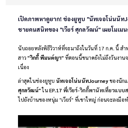
เปิดภาพหาดูยาก! ช่องยูทูบ "นัทเจอโน่นนัทJ
ชายคนสนิทของ "เวียร์ ศุกลวัฒน์" เผยโมเมนต์เ
นับถอยหลังพิธีวิวาห์ที่จะมาถึงในวันที่ 17 ก.ค. นี้ 
สาว
"วิกกี้ พีมนต์ญา"
ที่ตอนนี้ขนาดยังไม่ถึงวันงานจ
เนื่อง
ล่าสุดในช่องยูทูบ
นัทเจอโน่นนัทJourney
ของนักแ
ศุกลวัฒน์"
ใน
EP.17 พี่เวียร์-วิกกี้พานัทเที่ย
ไปยังบ้านของหนุ่ม "เวียร์" ที่เขาใหญ่ ก่อนจะลงมือ