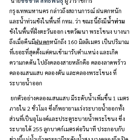
นาย
ชัชชาติ สิทธิพันธุ์
ผู้ว่าราชการ
กรุงเทพมหานคร กล่าวถึงสถานการณ์ ฝนตกหนัก
และน้ำท่วมขังในพื้นที่ กทม. ว่า ขณะนี้ยังมี
น้ำท่วม
ขังในพื้นที่ฝั่งตะวันออก เขตวัฒนา พระโขนง บางนา
ถึงเมื่อคืนมี
ฝนตก
หนักถึง 160 มิลลิเมตร เป็นปริมาณ
ที่เยอะที่สุดตั้งแต่ตนเข้ามารับตำเเหน่ง และเกิด
ความกดดัน ไปยังคลองสายหลักคือ คลองลาดพร้าว
คลองแสนแสบ คลองตัน และคลองพระโขนง ที่
ระบายน้ำออก
ยกตัวอย่างคลองแสนแสบ มีระดับน้ำเพิ่มขึ้น 1 เมตร
ภายใน 2 ชั่วโมง ซึ่งก็พยายามเร่งระบายน้ำออกทั้ง
ส่วนที่เป็นอุโมงค์และประตูระบายน้ำพระโขนง ซึ่ง
ระบายได้ 255 ลูกบาศก์เมตรต่อวินาที ประกอบกับ
ช่วงนี้แม่น้ำเจ้าพระยามีระดับน้ำสูง บางคลองจึงเปิด