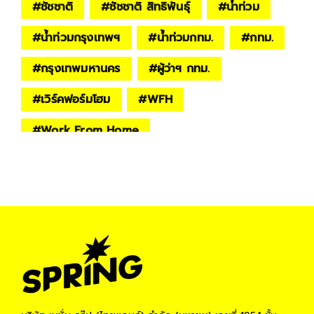
#
ชัชชาติ
#
ชัชชาติ สิทธิพันธุ์
#
น้ำท่วม
#
น้ำท่วมกรุงเทพฯ
#
น้ำท่วมกทม.
#
กทม.
#
กรุงเทพมหานคร
#
ผู้ว่าฯ กทม.
#
เวิร์คฟอร์มโฮม
#
WFH
#
Work From Home