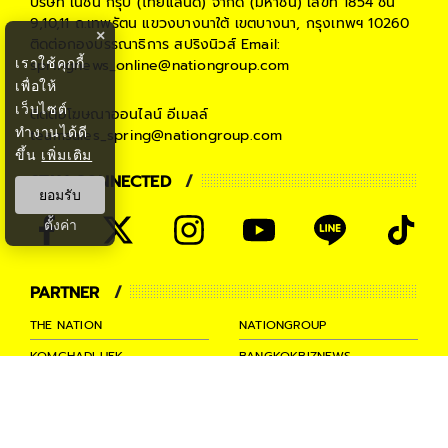
บริษัท เนชั่น กรุ๊ป (ไทยแลนด์) จำกัด (มหาชน)
เลขที่ 1854 ชั้น
9,10,11 ถ.เทพรัตน แขวงบางนาใต้ เขตบางนา, กรุงเทพฯ 10260
×
ติดต่อกองบรรณาธิการ สปริงนิวส์
Email:
เราใช้คุกกี้
springnews_online@nationgroup.com
เพื่อให้
เว็บไซต์
ติดต่อโฆษณาออนไลน์
อีเมลล์
ทำงานได้ดี
teamsales_spring@nationgroup.com
ขึ้น
เพิ่มเติม
STAY CONNECTED
ยอมรับ
ตั้งค่า
PARTNER
THE NATION
NATIONGROUP
KOMCHADLUEK
BANGKOKBIZNEWS
NATIONTV
SPRINGNEWS
THAINEWSONLINE
TNEWS