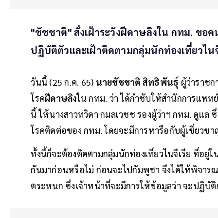
"ชัชชาติ" สั่งเฝ้าระวังฝีดาษลิงใน กทม. ขอค
ปฏิบัติตัวและเฝ้าติดตามกลุ่มนักท่องเที่ยวไนจี
วันนี้ (25 ก.ค. 65)
นายชัชชาติ สิทธิพันธุ์
ผู้ว่าราช
โรค
ฝีดาษลิง
ใน กทม. ว่า ได้กำชับให้สำนักการแพทย์
นี้ ให้นางสาวทวิดา กมลเวชช รองผู้ว่าฯ กทม. ดูแล ซ
โรคติดต่อของ กทม. โดยจะมีการหารือกับผู้เชี่ยวชาญ
ทั้งนี้ก็จะต้องติดตามกลุ่มนักท่องเที่ยวไนจีเรีย ที่อย
กันมาก่อนหรือไม่ ก่อนจะไปกัมพูชา จึงได้ให้พิจารณา
ตระหนก ซึ่งเจ้าหน้าที่จะมีการให้ข้อมูลว่า จะปฏิบัติ