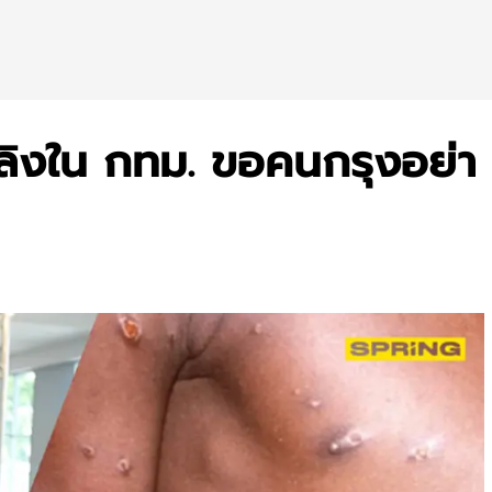
าษลิงใน กทม. ขอคนกรุงอย่า