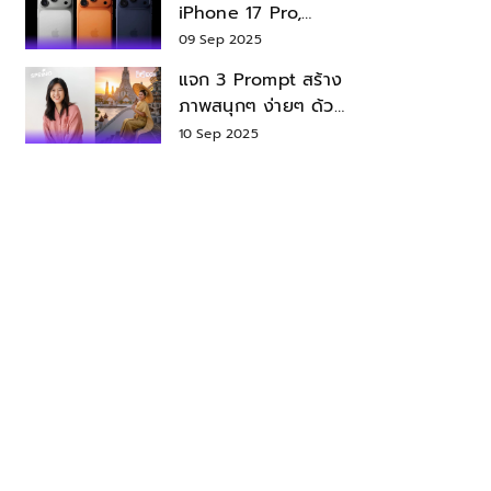
iPhone 17 Pro,
iPhone 17 Air สเปค
09 Sep 2025
ราคา น่าซื้อไหม?
แจก 3 Prompt สร้าง
ภาพสนุกๆ ง่ายๆ ด้วย
Nano Banana ใน
10 Sep 2025
Gemini