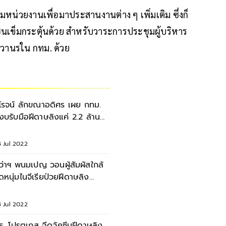
มหน่วยงานเพื่อมาประสานงานต่าง ๆ เพิ่มเติม ซึ่งก็
คซีนเข็มกระตุ้นด้วย สำหรับวาระการประชุมผู้บริหาร
าษวานรใน กทม. ด้วย
ิโรจน์ ลักขณาอดิศร เผย กทม.
ีงบรับมือฝีดาษลิงแค่ 2.2 ล้าน
าท
 Jul 2022
ู้ว่าฯ พนมเปญ วอนผู้สัมผัสใกล้
ิดหนุ่มไนจีเรียป่วยฝีดาษลิง
ายงานตัวด่วน
 Jul 2022
ธ. โปรตุเกส ฉีดวัคซีนฝีดาษลิง