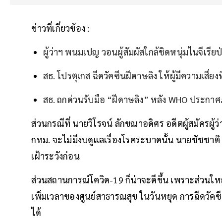
ข่าวที่เกี่ยวข้อง :
ผู้ว่าฯ พนมเปญ วอนผู้สัมผัสใกล้ชิดหนุ่มไนจีเรีย
สธ. โปรตุเกส ฉีดวัคซีนฝีดาษลิง ให้ผู้มีความเสี่ยงที
สธ. ถกด่วนรับมือ “ฝีดาษลิง” หลัง WHO ประกา
ส่วนกรณีที่ นายวิโรจน์ ลักขณาอดิศร อดีตผู้สมัครผู
กทม. จะไม่มีงบดูแลเรื่องโรคระบาดนั้น นายชัชชาติ 
เฝ้าระวังก่อน
ส่วนสถานการณ์โควิด-19 ก็น่าจะดีขึ้น เพราะส่วนใหญ
เพิ่มเวลาของศูนย์สาธารณสุข ในวันหยุด การฉีดวัคซ
ได้