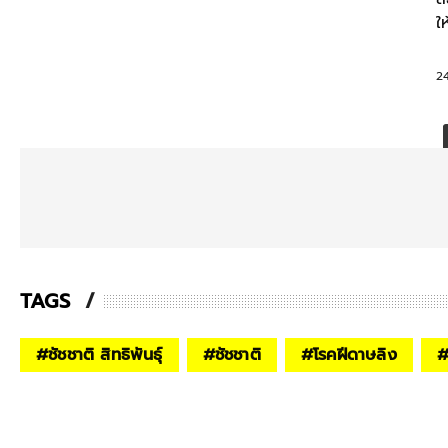
ให
ป
24
TAGS
#
ชัชชาติ สิทธิพันธุ์
#
ชัชชาติ
#
โรคฝีดาษลิง