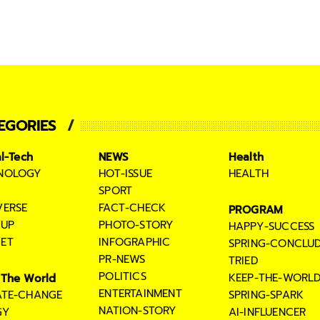
EGORIES
al-Tech
NEWS
Health
NOLOGY
HOT-ISSUE
HEALTH
SPORT
VERSE
FACT-CHECK
PROGRAM
TUP
PHOTO-STORY
HAPPY-SUCCESS
ET
INFOGRAPHIC
SPRING-CONCLU
PR-NEWS
TRIED
POLITICS
KEEP-THE-WORL
The World
ENTERTAINMENT
ATE-CHANGE
SPRING-SPARK
NATION-STORY
GY
AI-INFLUENCER