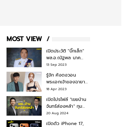
MOST VIEW
เปิดประวัติ "บิ๊กเล็ก"
พล.อ.ณัฐพล นาค
พาณิชย์ จากเลขาฯ
13 Sep 2023
สมช.-เลขาฯ
รู้จัก คังดงวอน
รมว.กลาโหม
พระเอกเจ้าของฉายา
สมบัติแห่งชาติ หลังมี
18 Apr 2023
ข่าว โรเซ่ BLACKPINK
เปิดโปรไฟล์ "เขยบ้าน
จันทร์ส่องหล้า" กุม
บังเหียนธุรกิจตระกูล
20 Aug 2024
"ชินวัตร"
เปิดตัว iPhone 17,