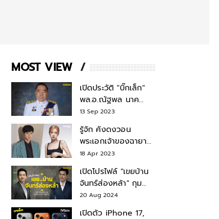
MOST VIEW
เปิดประวัติ "บิ๊กเล็ก"
พล.อ.ณัฐพล นาค
พาณิชย์ จากเลขาฯ
13 Sep 2023
สมช.-เลขาฯ
รู้จัก คังดงวอน
รมว.กลาโหม
พระเอกเจ้าของฉายา
สมบัติแห่งชาติ หลังมี
18 Apr 2023
ข่าว โรเซ่ BLACKPINK
เปิดโปรไฟล์ "เขยบ้าน
จันทร์ส่องหล้า" กุม
บังเหียนธุรกิจตระกูล
20 Aug 2024
"ชินวัตร"
เปิดตัว iPhone 17,