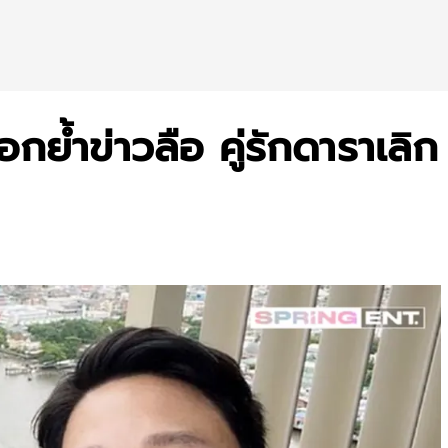
กย้ำข่าวลือ คู่รักดาราเลิก