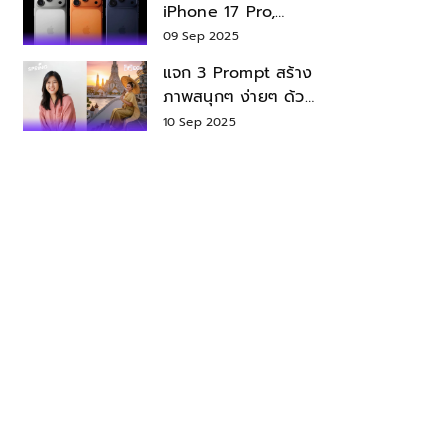
iPhone 17 Pro,
iPhone 17 Air สเปค
09 Sep 2025
ราคา น่าซื้อไหม?
แจก 3 Prompt สร้าง
ภาพสนุกๆ ง่ายๆ ด้วย
Nano Banana ใน
10 Sep 2025
Gemini