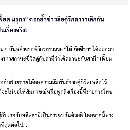
ี๊ยต มธุกร" ตอกย้ำข่าวลือคู่รักดาราเลิกกัน
นเรื่องจริง!
ม ๆ กันหลังจากพิธีกรสาวสวย
"โอ๋ ภัคจีรา"
ได้ออกมา
องราวสถานะชีวิตคู่กับสามีว่าได้สถานะกับสามี
"เฟี๊ยต
ธอกับฝ่ายชายได้ลดความสัมพันธ์จากคู่ชีวิตเหลือไว้
่จะไม่ขอให้สัมภาษณ์หรือพูดถึงเรื่องนี้ที่รายการไหน
คู่กับเธอกับอดีตสามีเป็นการจบกันด้วยดี โดยจากนี้ต่าง
ี่สุดต่อไป...