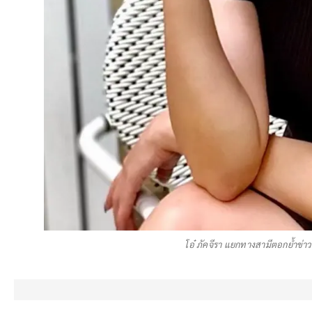
โอ๋ ภัคจีรา แยกทางสามีตอกย้ำข่าวลื