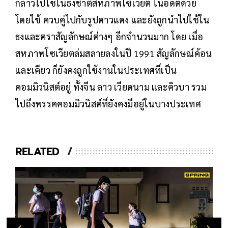
กล่าวไปใช้ในธงชาติสหภาพโซเวียต ในอดีตด้วย
โดยใช้ ควบคู่ไปกับรูปดาวแดง และยังถูกนำไปใช้ใน
ธงและตราสัญลักษณ์ต่างๆ อีกจำนวนมาก โดย เมื่อ
สหภาพโซเวียตล่มสลายลงในปี 1991 สัญลักษณ์ค้อน
และเคียว ก็ยังคงถูกใช้งานในประเทศที่เป็น
คอมมิวนิสต์อยู่ ทั้งจีน ลาว เวียดนาม และคิวบา รวม
ไปถึงพรรคคอมมิวนิสต์ที่ยังคงมีอยู่ในบางประเทศ
RELATED