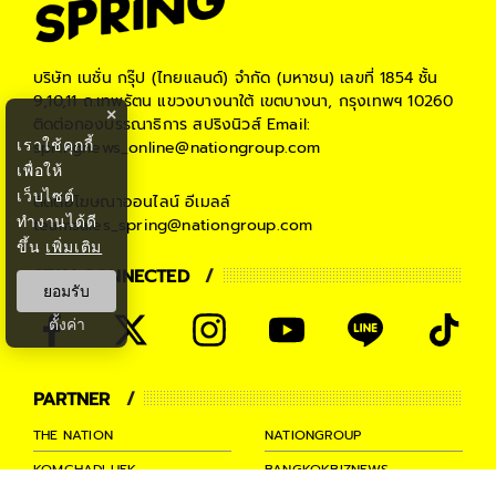
บริษัท เนชั่น กรุ๊ป (ไทยแลนด์) จำกัด (มหาชน)
เลขที่ 1854 ชั้น
9,10,11 ถ.เทพรัตน แขวงบางนาใต้ เขตบางนา, กรุงเทพฯ 10260
×
ติดต่อกองบรรณาธิการ สปริงนิวส์
Email:
เราใช้คุกกี้
springnews_online@nationgroup.com
เพื่อให้
เว็บไซต์
ติดต่อโฆษณาออนไลน์
อีเมลล์
ทำงานได้ดี
teamsales_spring@nationgroup.com
ขึ้น
เพิ่มเติม
STAY CONNECTED
ยอมรับ
ตั้งค่า
PARTNER
THE NATION
NATIONGROUP
KOMCHADLUEK
BANGKOKBIZNEWS