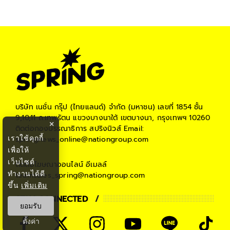
บริษัท เนชั่น กรุ๊ป (ไทยแลนด์) จำกัด (มหาชน)
เลขที่ 1854 ชั้น
9,10,11 ถ.เทพรัตน แขวงบางนาใต้ เขตบางนา, กรุงเทพฯ 10260
×
ติดต่อกองบรรณาธิการ สปริงนิวส์
Email:
เราใช้คุกกี้
springnews_online@nationgroup.com
เพื่อให้
เว็บไซต์
ติดต่อโฆษณาออนไลน์
อีเมลล์
ทำงานได้ดี
teamsales_spring@nationgroup.com
ขึ้น
เพิ่มเติม
STAY CONNECTED
ยอมรับ
ตั้งค่า