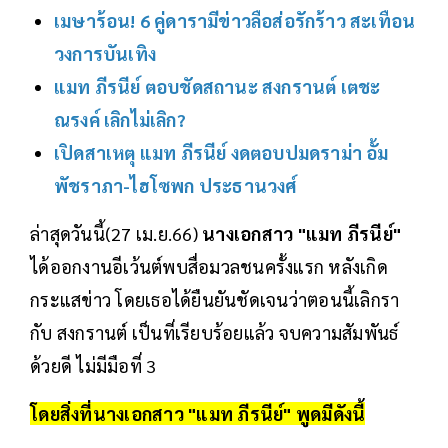
เมษาร้อน! 6 คู่ดารามีข่าวลือส่อรักร้าว สะเทือน
วงการบันเทิง
แมท ภีรนีย์ ตอบชัดสถานะ สงกรานต์ เตชะ
ณรงค์ เลิกไม่เลิก?
เปิดสาเหตุ แมท ภีรนีย์ งดตอบปมดราม่า อั้ม
พัชราภา-ไฮโซพก ประธานวงศ์
ล่าสุดวันนี้(27 เม.ย.66)
นางเอกสาว "แมท ภีรนีย์"
ได้ออกงานอีเว้นต์พบสื่อมวลชนครั้งแรก หลังเกิด
กระแสข่าว โดยเธอได้ยืนยันชัดเจนว่าตอนนี้เลิกรา
กับ สงกรานต์ เป็นที่เรียบร้อยแล้ว จบความสัมพันธ์
ด้วยดี ไม่มีมือที่ 3
โดยสิ่งที่นางเอกสาว "แมท ภีรนีย์" พูดมีดังนี้