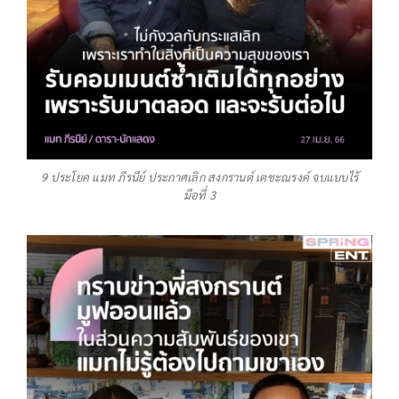
9 ประโยค แมท ภีรนีย์ ประกาศเลิก สงกรานต์ เตชะณรงค์ จบแบบไร้
มือที่ 3