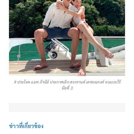
9 ประโยค แมท ภีรนีย์ ประกาศเลิก สงกรานต์ เตชะณรงค์ จบแบบไร้
มือที่ 3
ข่าวที่เกี่ยวข้อง