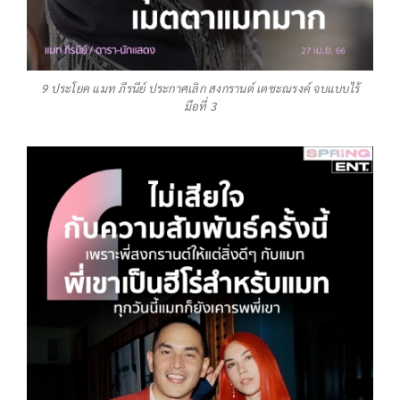
9 ประโยค แมท ภีรนีย์ ประกาศเลิก สงกรานต์ เตชะณรงค์ จบแบบไร้
มือที่ 3