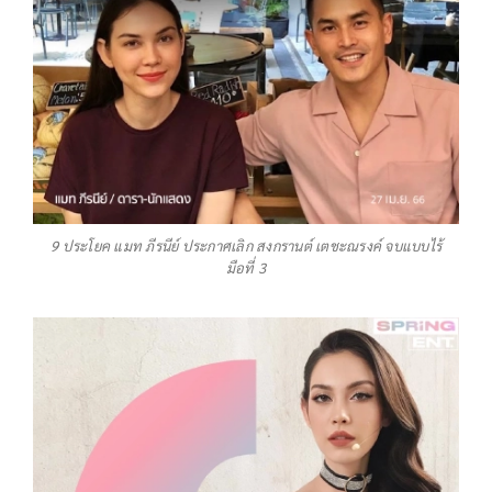
9 ประโยค แมท ภีรนีย์ ประกาศเลิก สงกรานต์ เตชะณรงค์ จบแบบไร้
มือที่ 3