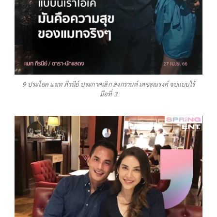
9 ประโยค แมท ภีรนีย์ ประกาศเลิก สงกรานต์ เตชะณรงค์ จบแบบไร้
มือที่ 3