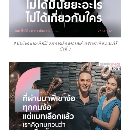
9 ประโยค แมท ภีรนีย์ ประกาศเลิก สงกรานต์ เตชะณรงค์ จบแบบไร้
มือที่ 3