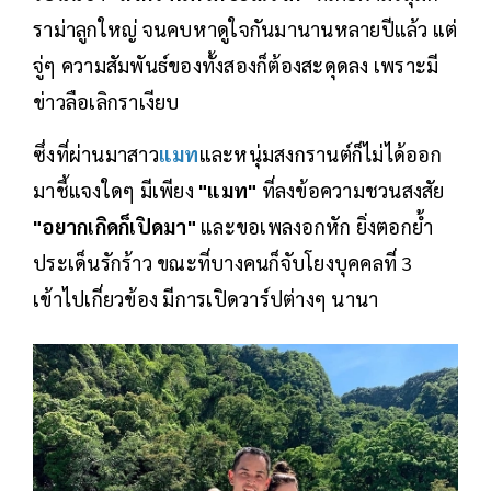
ราม่าลูกใหญ่ จนคบหาดูใจกันมานานหลายปีแล้ว แต่
จู่ๆ ความสัมพันธ์ของทั้งสองก็ต้องสะดุดลง เพราะมี
ข่าวลือเลิกราเงียบ
ซึ่งที่ผ่านมาสาว
แมท
และหนุ่มสงกรานต์ก็ไม่ได้ออก
มาชี้แจงใดๆ มีเพียง
"แมท"
ที่ลงข้อความชวนสงสัย
"อยากเกิดก็เปิดมา"
และขอเพลงอกหัก ยิ่งตอกย้ำ
ประเด็นรักร้าว ขณะที่บางคนก็จับโยงบุคคลที่ 3
เข้าไปเกี่ยวข้อง มีการเปิดวาร์ปต่างๆ นานา