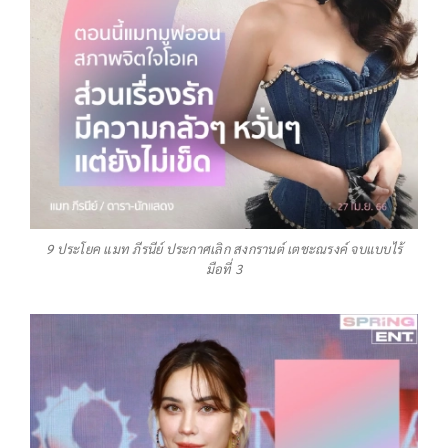
9 ประโยค แมท ภีรนีย์ ประกาศเลิก สงกรานต์ เตชะณรงค์ จบแบบไร้
มือที่ 3