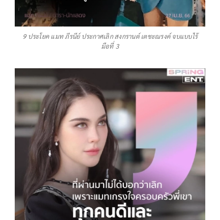
9 ประโยค แมท ภีรนีย์ ประกาศเลิก สงกรานต์ เตชะณรงค์ จบแบบไร้
มือที่ 3