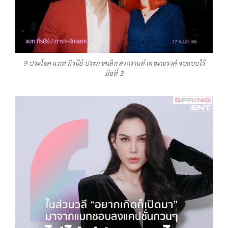
9 ประโยค แมท ภีรนีย์ ประกาศเลิก สงกรานต์ เตชะณรงค์ จบแบบไร้
มือที่ 3