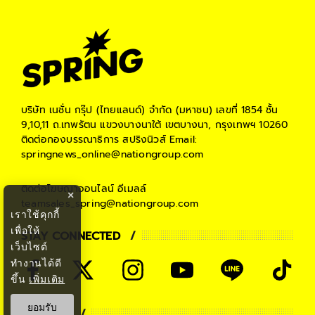
บริษัท เนชั่น กรุ๊ป (ไทยแลนด์) จำกัด (มหาชน)
เลขที่ 1854 ชั้น
9,10,11 ถ.เทพรัตน แขวงบางนาใต้ เขตบางนา, กรุงเทพฯ 10260
ติดต่อกองบรรณาธิการ สปริงนิวส์
Email:
springnews_online@nationgroup.com
ติดต่อโฆษณาออนไลน์
อีเมลล์
×
teamsales_spring@nationgroup.com
เราใช้คุกกี้
เพื่อให้
STAY CONNECTED
เว็บไซต์
ทำงานได้ดี
ขึ้น
เพิ่มเติม
ยอมรับ
PARTNER