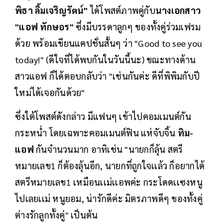
พิธา ลิ้มเจริญรัตน์"
ได้โพสต์ภาพคู่กับ
นางเอกสาว
"แอฟ ทักษอร"
ซึ่งมีบรรดาลูกๆ ของทั้งคู่ร่วมเฟรม
ด้วย พร้อมเขียนแคปชั่นสั้นๆ ว่า "Good to see you
today!" (ดีใจที่ได้พบกันในวันนี้นะ) ขณะทางด้าน
สาวแอฟ ก็ได้ตอบกลับว่า "เช่นกันค่ะ ดีที่พิพิมกับปี
ใหม่ได้เจอกันด้วย"
ซึ่งใต้โพสต์ดังกล่าว มีแฟนๆ เข้าไปคอมเมนต์กัน
กระหน่ำ โดยเฉพาะคอมเมนต์ฟิน แห่จับจิ้น
ทิม-
แอฟ
กันจำนวนมาก
อาทิเช่น "นายกก็ลุ้น สตรี
หมายเลข1 ก็ต้องลุ้นอีก, นายกที่ถูกใจเเล้ว ก็อยากได้
สตรีหมายเลข1 เหมือนเเม่เเอพค่ะ กระโดดเเซงหนู
ไปเลยเเม่ หนูยอม, น่ารักดีค่ะ มิตรภาพดีๆ ของทั้งคู่
ต่างรักลูกทั้งคู่" เป็นต้น