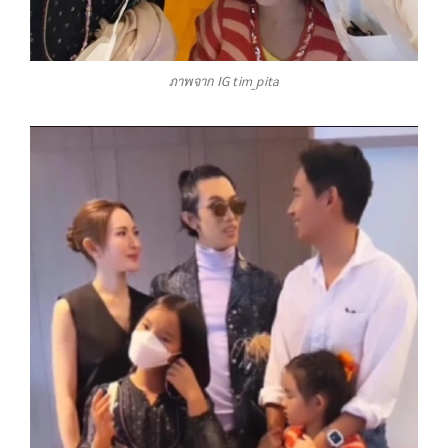
ภาพจาก IG tim_pita