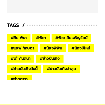
TAGS
#
ทิม พิธา
#
พิธา
#
พิธา ลิ้มเจริญรัตน์
#
แอฟ ทักษอร
#
น้องพิพิม
#
น้องปีใหม่
#
เต้ กันตนา
#
ข่าวบันเทิง
#
ข่าวบันเทิงวันนี้
#
ข่าวบันเทิงล่าสุด
#
ข่าวดารา