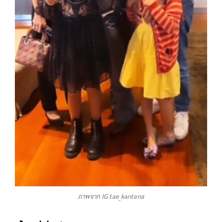
ภาพจาก IG tae_kantana