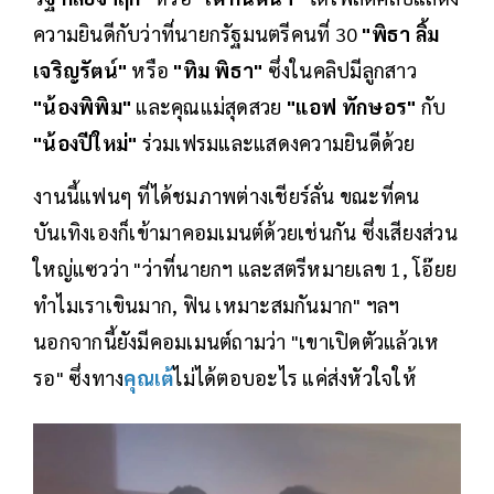
ความยินดีกับว่าที่นายกรัฐมนตรีคนที่ 30
"พิธา ลิ้ม
เจริญรัตน์"
หรือ
"ทิม พิธา"
ซึ่งในคลิปมีลูกสาว
"น้องพิพิม"
และคุณแม่สุดสวย
"แอฟ ทักษอร"
กับ
"น้องปีใหม่"
ร่วมเฟรมและแสดงความยินดีด้วย
งานนี้แฟนๆ ที่ได้ชมภาพต่างเชียร์ลั่น ขณะที่คน
บันเทิงเองก็เข้ามาคอมเมนต์ด้วยเช่นกัน ซึ่งเสียงส่วน
ใหญ่แซวว่า "ว่าที่นายกฯ และสตรีหมายเลข 1, โอ๊ยย
ทำไมเราเขินมาก, ฟิน เหมาะสมกันมาก" ฯลฯ
นอกจากนี้ยังมีคอมเมนต์ถามว่า "เขาเปิดตัวแล้วเห
รอ" ซึ่งทาง
คุณเต้
ไม่ได้ตอบอะไร แค่ส่งหัวใจให้