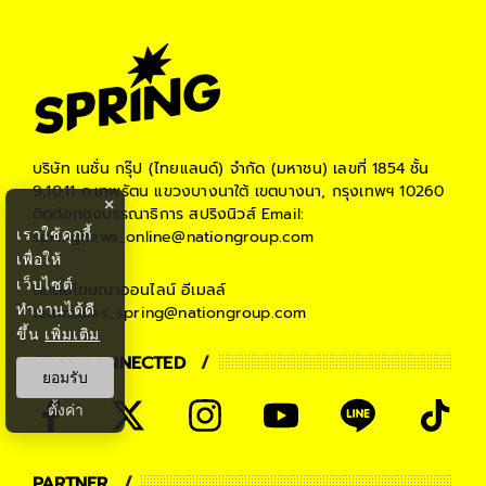
บริษัท เนชั่น กรุ๊ป (ไทยแลนด์) จำกัด (มหาชน)
เลขที่ 1854 ชั้น
9,10,11 ถ.เทพรัตน แขวงบางนาใต้ เขตบางนา, กรุงเทพฯ 10260
×
ติดต่อกองบรรณาธิการ สปริงนิวส์
Email:
เราใช้คุกกี้
springnews_online@nationgroup.com
เพื่อให้
เว็บไซต์
ติดต่อโฆษณาออนไลน์
อีเมลล์
ทำงานได้ดี
teamsales_spring@nationgroup.com
ขึ้น
เพิ่มเติม
STAY CONNECTED
ยอมรับ
ตั้งค่า
PARTNER