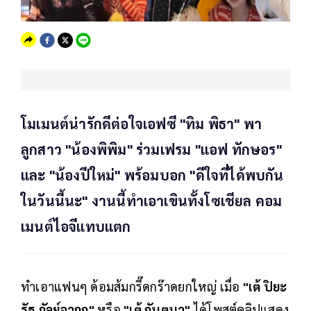
โมเมนต์น่ารักดีต่อใจเอฟซี "ทิม พิธา" พา
ลูกสาว "น้องพิพิม" ร่วมเฟรม "แอฟ ทักษอร"
และ "น้องปีใหม่" พร้อมบอก "ดีใจที่ได้พบกัน
ในวันนี้นะ" งานนี้ทำเอาเขินทั้งโซเชียล คอม
เมนต์ไอจีแทบแตก
ทำเอาแฟนๆ ด้อมส้มกรี๊ดกร๊าดยกใหญ่ เมื่อ
"เต้ ปิยะ
รัฐ กัลย์จาฤก"
หรือ
"เต้ กันตนา"
ได้โพสต์คลิปแสดง