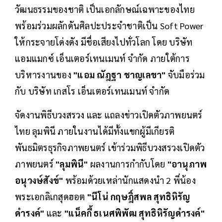
วัฒนธรรมของชาติ เป็นเอกลักษณ์เฉพาะของไทย
พร้อมร่วมผลักดันศิลปะประจำชาติเป็น Soft Power
ให้กระจายโด่งดัง มีชื่อเสียงไปทั่วโลก โดย บริษัท
แอมแมกซ์ เอ็นเตอร์เทนเมนท์ จำกัด ภายใต้การ
บริหารงานของ
"แอม ณัฎฐา ชาญเลขา"
จับมือร่วม
กับ บริษัท เกสโร เอ็นเตอร์เทนเมนท์ จำกัด
จัดงานพิธีบวงสรวง และ แถลงข่าวเปิดตัวภาพยนตร์
ไทย ลุมพินี ภายในงานได้มีทั้งแขกผู้มีเกียรติ
พันธมิตรธุรกิจภาพยนตร์ เข้าร่วมพิธีบวงสรวงเปิดตัว
ภาพยนตร์
"ลุมพินี"
ผลงานการกำกับโดย
"อานุภาพ
อนุวงษ์สังข์"
พร้อมด้วยเหล่านักแสดงนำ 2 พี่น้อง
พระเอกลิเกสุดฮอต
"นีโน่ กฤษฎิ์สพล สุทธิหิรัญ
ดำรงค์"
และ
"แน็คกี้ ธเนศพิพัฒ สุทธิหิรัญดำรงค์"