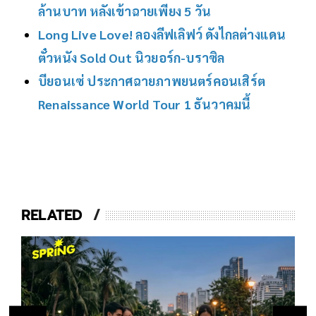
ล้านบาท หลังเข้าฉายเพียง 5 วัน
Long Live Love! ลองลีฟเลิฟว์ ดังไกลต่างแดน
ตั๋วหนัง Sold Out นิวยอร์ก-บราซิล
บียอนเซ่ ประกาศฉายภาพยนตร์คอนเสิร์ต
Renaissance World Tour 1 ธันวาคมนี้
RELATED