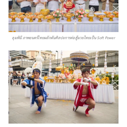
ลุมพินี ภาพยนตร์ไทยผลักดันศิลปะการต่อสู้มวยไทยเป็น Soft Power