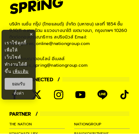
บริษัท เนชั่น กรุ๊ป (ไทยแลนด์) จำกัด (มหาชน)
เลขที่ 1854 ชั้น
9,10,11 ถ.เทพรัตน แขวงบางนาใต้ เขตบางนา, กรุงเทพฯ 10260
×
ติดต่อกองบรรณาธิการ สปริงนิวส์
Email:
เราใช้คุกกี้
springnews_online@nationgroup.com
เพื่อให้
เว็บไซต์
ติดต่อโฆษณาออนไลน์
อีเมลล์
ทำงานได้ดี
teamsales_spring@nationgroup.com
ขึ้น
เพิ่มเติม
STAY CONNECTED
ยอมรับ
ตั้งค่า
PARTNER
THE NATION
NATIONGROUP
KOMCHADLUEK
BANGKOKBIZNEWS