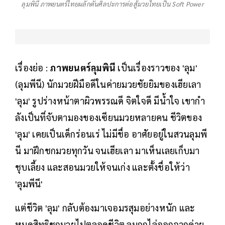
ลุมพินี ภาพยนตร์ไทยผลักดันศิลปะการต่อสู้มวยไทยเป็น Soft Power
เรื่องย่อ :
ภาพยนตร์ลุมพินี
เป็นเรื่องราวของ 'ลุม'
(ลุมพีนี) นักมวยฝีมือดีในค่ายมวยชัยยิมของเฮียเลา
'ลุม' รูปร่างหน้าตาผิวพรรณดี จิตใจดี มีน้ำใจ เขากํา
ลังเป็นที่จับตามองของเซียนมวยหลายคน ชีวิตของ
'ลุม' เคยเป็นเด็กร่อนเร่ ไม่มีชื่อ อาศัยอยู่ในสวนลุมพี
นี มาฝึกชกมวยทุกวัน จนเฮียเลา มาเห็นเลยเก็บมา
ชุบเลี้ยง และสอนมวยให้จนเก่ง และตั้งชื่อให้ว่า
'ลุมพีนี'
แต่ชีวิต 'ลุม' กลับต้องมาเจอมรสุมอย่างหนัก และ
หมดสิทธิชกมวยไปตลอดชีวิต ลุมถูกไล่ออกจากค่าย