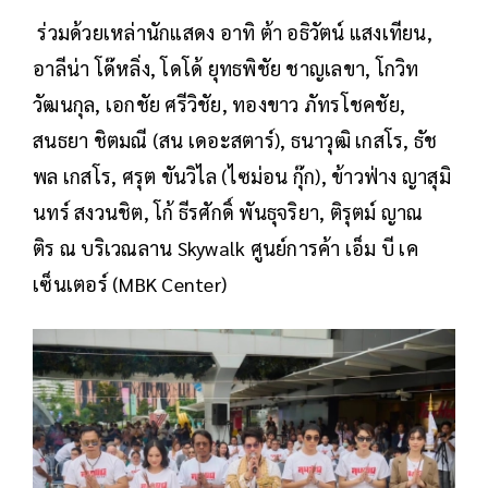
ร่วมด้วยเหล่านักแสดง อาทิ ต้า อธิวัตน์ แสงเทียน,
อาลีน่า โด๊หลิ่ง, โดโด้ ยุทธพิชัย ชาญเลขา, โกวิท
วัฒนกุล, เอกชัย ศรีวิชัย, ทองขาว ภัทรโชคชัย,
สนธยา ชิตมณี (สน เดอะสตาร์), ธนาวุฒิ เกสโร, ธัช
พล เกสโร, ศรุต ขันวิไล (ไซม่อน กุ๊ก), ข้าวฟ่าง ญาสุมิ
นทร์ สงวนชิต, โก้ ธีรศักดิ์ พันธุจริยา, ติรุตม์ ญาณ
ติร ณ บริเวณลาน Skywalk ศูนย์การค้า เอ็ม บี เค
เซ็นเตอร์ (MBK Center)