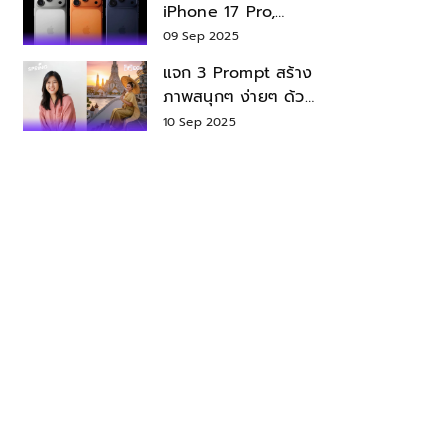
iPhone 17 Pro,
iPhone 17 Air สเปค
09 Sep 2025
ราคา น่าซื้อไหม?
แจก 3 Prompt สร้าง
ภาพสนุกๆ ง่ายๆ ด้วย
Nano Banana ใน
10 Sep 2025
Gemini