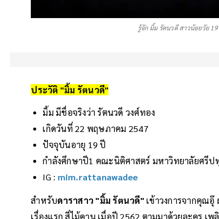
รู้จัก มิ้ม รัตนวดี สาวน้อยวัย 1
ประวัติ "มิ้ม รัตนวดี"
มิ้ม มีชื่อจริงว่า รัตนวดี วงศ์ทอง
เกิดวันที่ 22 พฤษภาคม 2547
ปัจจุบันอายุ 19 ปี
กำลังศึกษาปี1 คณะนิติศาสตร์ มหาวิทยาลัยศรีปท
IG :
mim.rattanawadee
สำหรับ
ดาราสาว "มิ้ม รัตนวดี"
เข้าวงการจาก​คุณอุ๊
เรื่องแรก สี่ไม้คาน เมื่อปี 2562 ตามมาด้วยละคร เพลิงพ