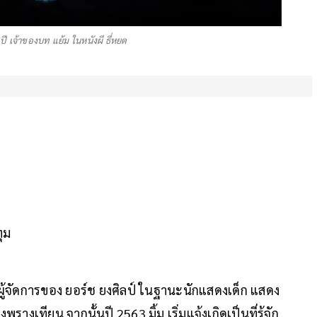
9 ปี เจ้าของบท แย้ม ในหนังผี ธี่หยด
ุม
 ผู้จัดการของ ยอร์ช ยงศิลป์ ​​ในฐานะนักแสดงเด็ก​ แสดง
รางเทียน จากนั้นปี 2563 มิ้ม เริ่มแจ้งเกิดเป็นที่รู้จัก