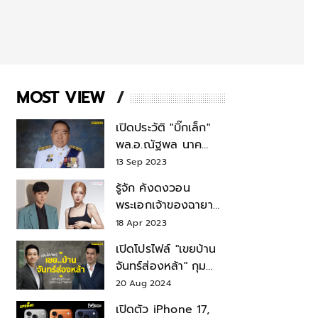
MOST VIEW
เปิดประวัติ "บิ๊กเล็ก"
พล.อ.ณัฐพล นาค
พาณิชย์ จากเลขาฯ
13 Sep 2023
สมช.-เลขาฯ
รู้จัก คังดงวอน
รมว.กลาโหม
พระเอกเจ้าของฉายา
สมบัติแห่งชาติ หลังมี
18 Apr 2023
ข่าว โรเซ่ BLACKPINK
เปิดโปรไฟล์ "เขยบ้าน
จันทร์ส่องหล้า" กุม
บังเหียนธุรกิจตระกูล
20 Aug 2024
"ชินวัตร"
เปิดตัว iPhone 17,