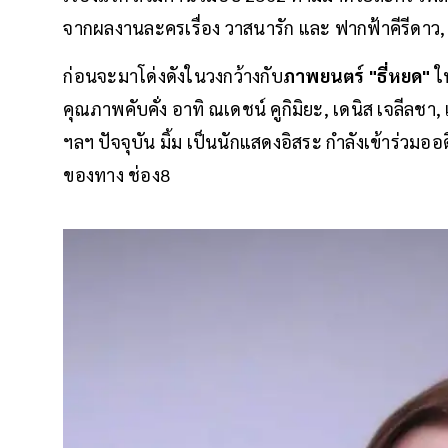
จากผลงานละครเรื่อง​ วาสนารัก และ ฟากฟ้าคีรีดาว​,
ก่อนจะมาโด่งดังในวงกว้างกับ
ภาพยนตร์ "ธี่หยด"
ใน
คุณภาพคับคั่ง อาทิ
ณเดชน์ คูกิมิยะ, เดนิส เจลีลชา,
ฯลฯ ปัจจุบัน มิ้ม เป็นนักแสดงอิสระ​ กำลังเข้าร่วมออด
ของทาง​ ช่อง8