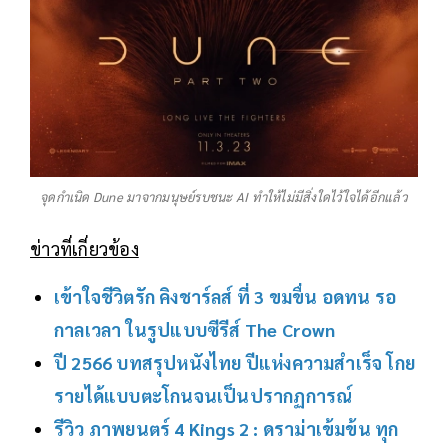
จุดกำเนิด Dune มาจากมนุษย์รบชนะ AI ทำให้ไม่มีสิ่งใดไว้ใจได้อีกแล้ว
ข่าวที่เกี่ยวข้อง
เข้าใจชีวิตรัก คิงชาร์ลส์ ที่ 3 ขมขื่น อดทน รอ
กาลเวลา ในรูปแบบซีรีส์ The Crown
ปี 2566 บทสรุปหนังไทย ปีแห่งความสำเร็จ โกย
รายได้แบบตะโกนจนเป็นปรากฏการณ์
รีวิว ภาพยนตร์ 4 Kings 2 : ดราม่าเข้มข้น ทุก