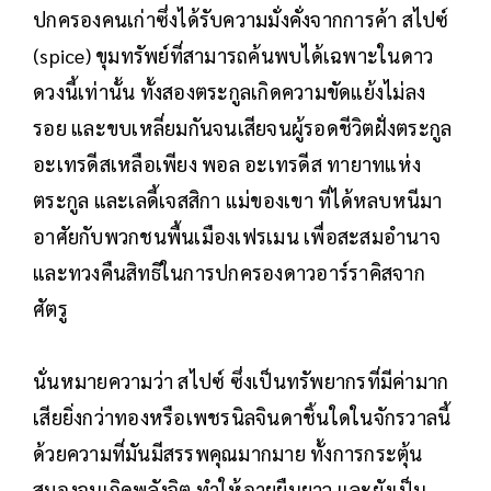
ปกครองคนเก่าซึ่งได้รับความมั่งคั่งจากการค้า สไปซ์
(spice) ขุมทรัพย์ที่สามารถค้นพบได้เฉพาะในดาว
ดวงนี้เท่านั้น ทั้งสองตระกูลเกิดความขัดแย้งไม่ลง
รอย และขบเหลี่ยมกันจนเสียจนผู้รอดชีวิตฝั่งตระกูล
อะเทรดีสเหลือเพียง พอล อะเทรดีส ทายาทแห่ง
ตระกูล และเลดี้เจสสิกา แม่ของเขา ที่ได้หลบหนีมา
อาศัยกับพวกชนพื้นเมืองเฟรเมน เพื่อสะสมอำนาจ
และทวงคืนสิทธิในการปกครองดาวอาร์ราคิสจาก
ศัตรู
นั่นหมายความว่า สไปซ์ ซึ่งเป็นทรัพยากรที่มีค่ามาก
เสียยิ่งกว่าทองหรือเพชรนิลจินดาชิ้นใดในจักรวาลนี้
ด้วยความที่มันมีสรรพคุณมากมาย ทั้งการกระตุ้น
สมองจนเกิดพลังจิต ทำให้อายุยืนยาว และยังเป็น